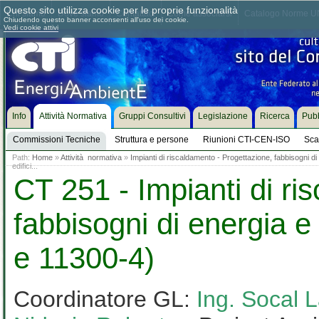
Questo sito utilizza cookie per le proprie funzionalità
Chi siamo
Dove siamo
Contattaci
Come associarsi
Catalogo Norme UN
Chiudendo questo banner acconsenti all'uso dei cookie.
Vedi cookie attivi
Info
Attività Normativa
Gruppi Consultivi
Legislazione
Ricerca
Pubb
Commissioni Tecniche
Struttura e persone
Riunioni CTI-CEN-ISO
Sca
Path:
Home
»
Attività normativa
»
Impianti di riscaldamento - Progettazione, fabbisogni 
edifici...
CT 251 - Impianti di ri
fabbisogni di energia 
e 11300-4)
Coordinatore GL:
Ing. Socal 