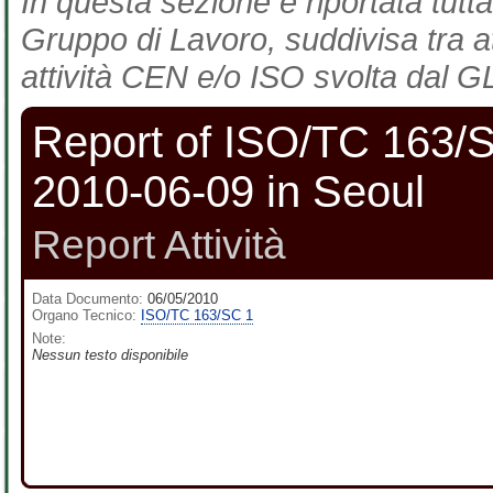
In questa sezione è riportata tutta
Gruppo di Lavoro, suddivisa tra at
attività CEN e/o ISO svolta dal GL
Report of ISO/TC 163/
2010-06-09 in Seoul
Report Attività
Data Documento:
06/05/2010
Organo Tecnico:
ISO/TC 163/SC 1
Note:
Nessun testo disponibile