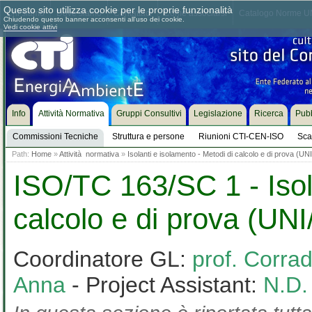
Questo sito utilizza cookie per le proprie funzionalità
Chi siamo
Dove siamo
Contattaci
Come associarsi
Catalogo Norme UN
Chiudendo questo banner acconsenti all'uso dei cookie.
Vedi cookie attivi
Info
Attività Normativa
Gruppi Consultivi
Legislazione
Ricerca
Pubb
Commissioni Tecniche
Struttura e persone
Riunioni CTI-CEN-ISO
Sca
Path:
Home
»
Attività normativa
»
Isolanti e isolamento - Metodi di calcolo e di prova (U
ISO/TC 163/SC 1 - Isol
calcolo e di prova (UN
Coordinatore GL:
prof. Corra
Anna
- Project Assistant:
N.D.