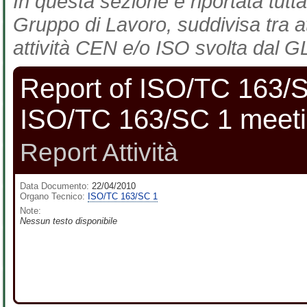
In questa sezione è riportata tutta
Gruppo di Lavoro, suddivisa tra at
attività CEN e/o ISO svolta dal GL
Report of ISO/TC 163/
ISO/TC 163/SC 1 meeti
Report Attività
Data Documento:
22/04/2010
Organo Tecnico:
ISO/TC 163/SC 1
Note:
Nessun testo disponibile