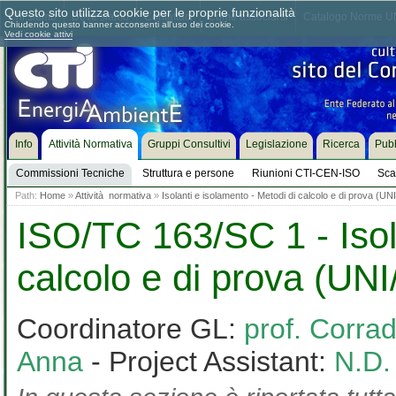
Questo sito utilizza cookie per le proprie funzionalità
Chi siamo
Dove siamo
Contattaci
Come associarsi
Catalogo Norme UN
Chiudendo questo banner acconsenti all'uso dei cookie.
Vedi cookie attivi
Info
Attività Normativa
Gruppi Consultivi
Legislazione
Ricerca
Pubb
Commissioni Tecniche
Struttura e persone
Riunioni CTI-CEN-ISO
Sca
Path:
Home
»
Attività normativa
»
Isolanti e isolamento - Metodi di calcolo e di prova (U
ISO/TC 163/SC 1 - Isol
calcolo e di prova (UN
Coordinatore GL:
prof. Corra
Anna
- Project Assistant:
N.D.