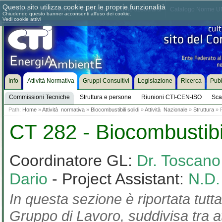
Questo sito utilizza cookie per le proprie funzionalità
Chi siamo
Dove siamo
Contattaci
Come associarsi
Catalogo Norme UN
Chiudendo questo banner acconsenti all'uso dei cookie.
Vedi cookie attivi
Info
Attività Normativa
Gruppi Consultivi
Legislazione
Ricerca
Pubb
Commissioni Tecniche
Struttura e persone
Riunioni CTI-CEN-ISO
Sca
Path:
Home
»
Attività normativa
»
Biocombustibili solidi
»
Attività Nazionale
»
Struttura
» P
CT 282 - Biocombustibil
Coordinatore GL:
Dr. Toscan
Dario
- Project Assistant:
N.D.
In questa sezione è riportata tutta
Gruppo di Lavoro, suddivisa tra at