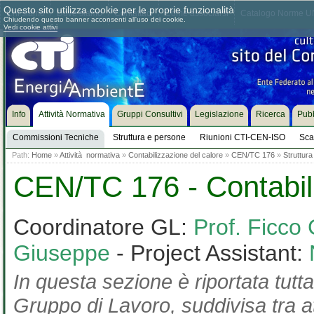
Questo sito utilizza cookie per le proprie funzionalità
Chi siamo
Dove siamo
Contattaci
Come associarsi
Catalogo Norme UN
Chiudendo questo banner acconsenti all'uso dei cookie.
Vedi cookie attivi
Info
Attività Normativa
Gruppi Consultivi
Legislazione
Ricerca
Pubb
Commissioni Tecniche
Struttura e persone
Riunioni CTI-CEN-ISO
Sca
Path:
Home
»
Attività normativa
»
Contabilizzazione del calore
»
CEN/TC 176
»
Struttura
CEN/TC 176 - Contabili
Coordinatore GL:
Prof. Ficco 
Giuseppe
- Project Assistant:
In questa sezione è riportata tutta
Gruppo di Lavoro, suddivisa tra at