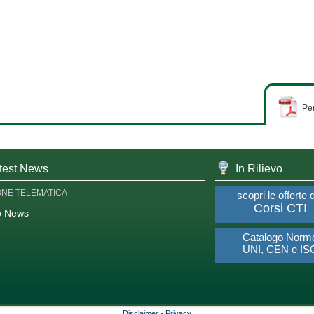
Per
test News
In Rilievo
ONE TELEMATICA
scopri le offerte 
Corsi CTI
o News
Catalogo Norm
UNI, CEN e IS
Disclaimer
-
Privacy