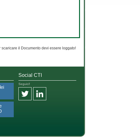
 scaricare il Documento devi essere loggato!
Social CTI
Seguici!
dei
e
O