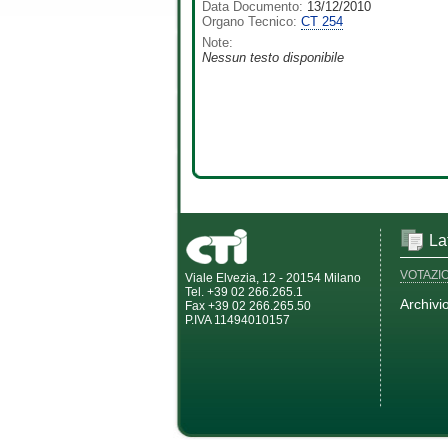
Data Documento:
13/12/2010
Organo Tecnico:
CT 254
Note:
Nessun testo disponibile
La
VOTAZI
Viale Elvezia, 12 - 20154 Milano
Tel. +39 02 266.265.1
Archivi
Fax +39 02 266.265.50
P.IVA 11494010157