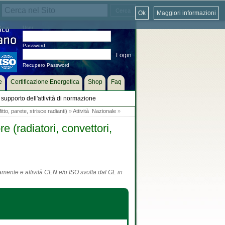
Ok
Maggiori informazioni
User
Password
Recupero Password
e
Certificazione Energetica
Shop
Faq
supporto dell'attività di normazione
tto, parete, strisce radianti)
»
Attività Nazionale
»
 (radiatori, convettori,
tamente e attività CEN e/o ISO svolta dal GL in