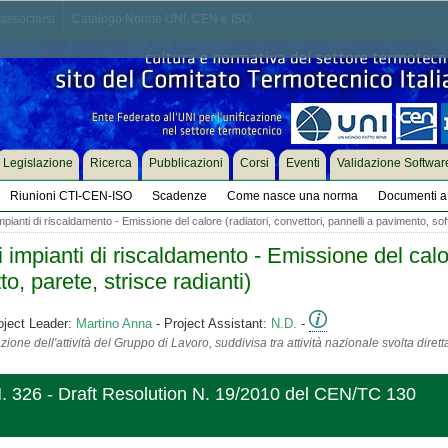
associarsi
Catalogo Norme UNI, CEN e ISO
Legislazione
Ricerca
Pubblicazioni
Corsi
Eventi
Validazione Softwar
Riunioni CTI-CEN-ISO
Scadenze
Come nasce una norma
Documenti a 
ianti di riscaldamento - Emissione del calore (radiatori, convettori, pannelli a pavimento, soffi
mpianti di riscaldamento - Emissione del calore
to, parete, strisce radianti)
oject Leader:
Martino Anna
- Project Assistant:
N.D.
-
ione dell'attività del Gruppo di Lavoro, suddivisa tra attività nazionale svolta diret
N. 326 - Draft Resolution N. 19/2010 del CEN/TC 130