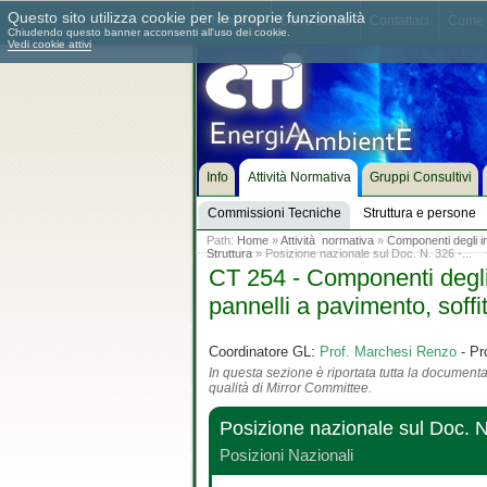
Questo sito utilizza cookie per le proprie funzionalità
Chi siamo
Dove siamo
Contattaci
Come 
Chiudendo questo banner acconsenti all'uso dei cookie.
Vedi cookie attivi
Info
Attività Normativa
Gruppi Consultivi
Commissioni Tecniche
Struttura e persone
Path:
Home
»
Attività normativa
»
Componenti degli imp
Struttura
» Posizione nazionale sul Doc. N. 326 -...
CT 254 - Componenti degli i
pannelli a pavimento, soffit
Coordinatore GL:
Prof. Marchesi Renzo
- Pr
In questa sezione è riportata tutta la documentaz
qualità di Mirror Committee.
Posizione nazionale sul Doc. 
Posizioni Nazionali