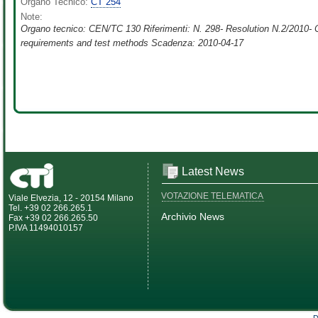
Organo Tecnico:
CT 254
Note:
Organo tecnico: CEN/TC 130 Riferimenti: N. 298- Resolution N.2/2010- C 
requirements and test methods Scadenza: 2010-04-17
Latest News
VOTAZIONE TELEMATICA
Viale Elvezia, 12 - 20154 Milano
Tel. +39 02 266.265.1
Archivio News
Fax +39 02 266.265.50
P.IVA 11494010157