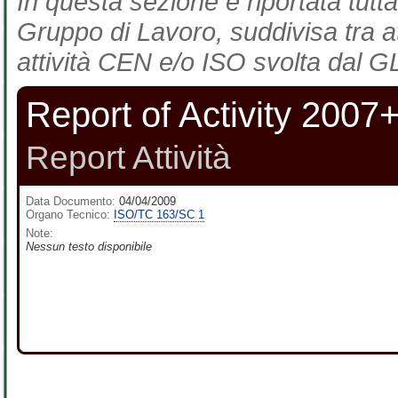
In questa sezione è riportata tutta
Gruppo di Lavoro, suddivisa tra at
attività CEN e/o ISO svolta dal GL
Report of Activity 2007
Report Attività
Data Documento:
04/04/2009
Organo Tecnico:
ISO/TC 163/SC 1
Note:
Nessun testo disponibile