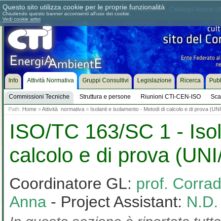
Questo sito utilizza cookie per le proprie funzionalità
Chi siamo
Dove siamo
Contattaci
Come associarsi
Catalogo Norme UN
Chiudendo questo banner acconsenti all'uso dei cookie.
Vedi cookie attivi
Info
Attività Normativa
Gruppi Consultivi
Legislazione
Ricerca
Pubb
Commissioni Tecniche
Struttura e persone
Riunioni CTI-CEN-ISO
Sca
Path:
Home
»
Attività normativa
»
Isolanti e isolamento - Metodi di calcolo e di prova (U
ISO/TC 163/SC 1 - Isol
calcolo e di prova (UN
Coordinatore GL:
prof. Corra
Anna
- Project Assistant:
N.D.