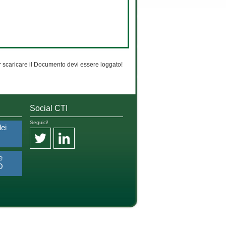
 scaricare il Documento devi essere loggato!
Social CTI
Seguici!
dei
e
O