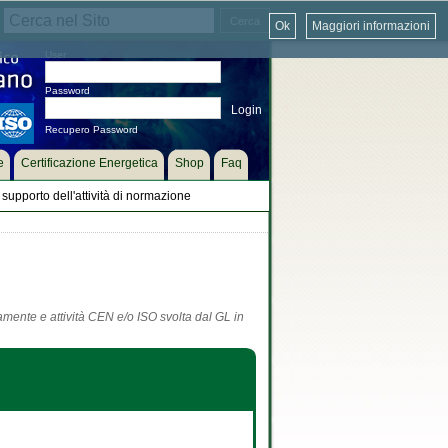
Ok
Maggiori informazioni
User
Password
Recupero Password
e
Certificazione Energetica
Shop
Faq
supporto dell'attività di normazione
tamente e attività CEN e/o ISO svolta dal GL in