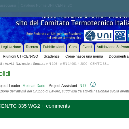
associarsi
Catalogo Norme UNI, CEN e ISO
Legislazione
Ricerca
Pubblicazioni
Corsi
Eventi
Validazione Softwar
Riunioni CTI-CEN-ISO
Scadenze
Come nasce una norma
Documenti a 
di
»
Attività Nazionale
»
Struttura
» N 196 - prEN 14961-4:2009 - CEN/TC 33...
lidi
oject Leader:
Molinari Dario
- Project Assistant:
N.D.
-
ione dell'attività del Gruppo di Lavoro, suddivisa tra attività nazionale svolta diret
- CEN/TC 335 WG2 + comments