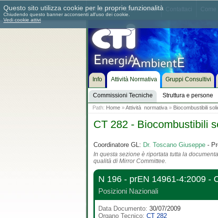
Questo sito utilizza cookie per le proprie funzionalità
Chi siamo
Dove siamo
Contattaci
Come 
Chiudendo questo banner acconsenti all'uso dei cookie.
Vedi cookie attivi
Info
Attività Normativa
Gruppi Consultivi
Commissioni Tecniche
Struttura e persone
Path:
Home
»
Attività normativa
»
Biocombustibili soli
CT 282 - Biocombustibili so
Coordinatore GL:
Dr. Toscano Giuseppe
- Pr
In questa sezione è riportata tutta la documentaz
qualità di Mirror Committee.
N 196 - prEN 14961-4:2009 
Posizioni Nazionali
Data Documento:
30/07/2009
Organo Tecnico:
CT 282