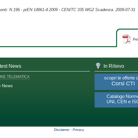
enti: N 196 - prEN 14961-4:2009 - CEN/TC 335 WG2 Scadenza: 2009-07-31
Per
test News
In Rilievo
ONE TELEMATICA
scopri le offerte 
Corsi CTI
o News
Catalogo Norm
UNI, CEN e IS
Disclaimer
-
Privacy