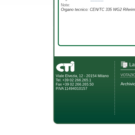
Note:
Organo tecnico: CEN/TC 335 WG2 Riferim
La
VOTAZI
Viale Elvezia, 12 - 20154 Milano
Tel. +39 02 266.265.1
Archivi
Fax +39 02 266.265.50
P.IVA 11494010157