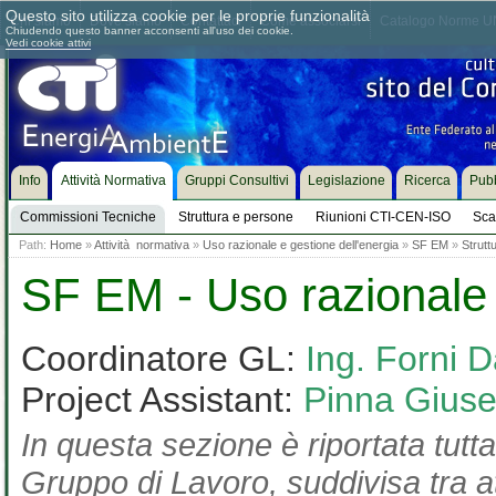
Questo sito utilizza cookie per le proprie funzionalità
Chi siamo
Dove siamo
Contattaci
Come associarsi
Catalogo Norme UN
Chiudendo questo banner acconsenti all'uso dei cookie.
Vedi cookie attivi
Info
Attività Normativa
Gruppi Consultivi
Legislazione
Ricerca
Pubb
Commissioni Tecniche
Struttura e persone
Riunioni CTI-CEN-ISO
Sca
Path:
Home
»
Attività normativa
»
Uso razionale e gestione dell'energia
»
SF EM
»
Strutt
SF EM - Uso razionale 
Coordinatore GL:
Ing. Forni D
Project Assistant:
Pinna Gius
In questa sezione è riportata tutta
Gruppo di Lavoro, suddivisa tra at