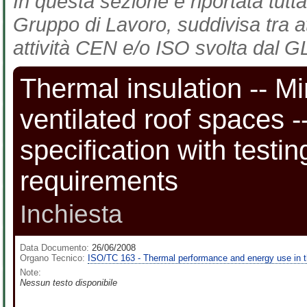
In questa sezione è riportata tutta
Gruppo di Lavoro, suddivisa tra at
attività CEN e/o ISO svolta dal GL
Thermal insulation -- Min
ventilated roof spaces -
specification with testi
requirements
Inchiesta
Data Documento:
26/06/2008
Organo Tecnico:
ISO/TC 163 - Thermal performance and energy use in t
Note:
Nessun testo disponibile