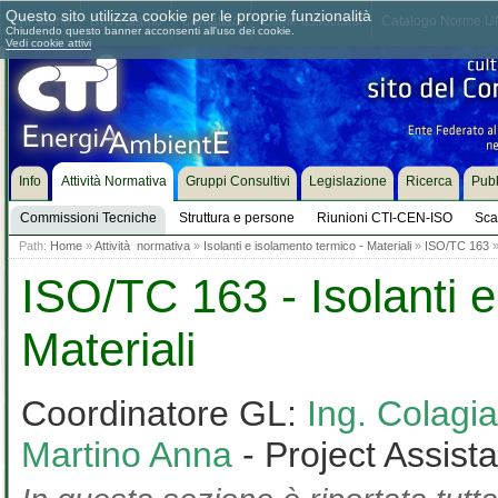
Questo sito utilizza cookie per le proprie funzionalità
Chi siamo
Dove siamo
Contattaci
Come associarsi
Catalogo Norme UN
Chiudendo questo banner acconsenti all'uso dei cookie.
Vedi cookie attivi
Info
Attività Normativa
Gruppi Consultivi
Legislazione
Ricerca
Pubb
Commissioni Tecniche
Struttura e persone
Riunioni CTI-CEN-ISO
Sca
Path:
Home
»
Attività normativa
»
Isolanti e isolamento termico - Materiali
»
ISO/TC 163
ISO/TC 163 - Isolanti e
Materiali
Coordinatore GL:
Ing. Colag
Martino Anna
- Project Assist