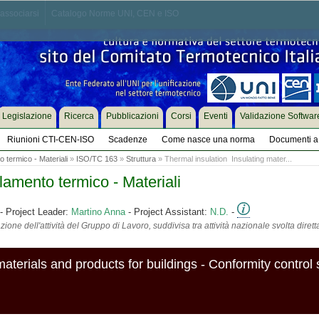
associarsi
Catalogo Norme UNI, CEN e ISO
Legislazione
Ricerca
Pubblicazioni
Corsi
Eventi
Validazione Softwar
Riunioni CTI-CEN-ISO
Scadenze
Come nasce una norma
Documenti a 
o termico - Materiali
»
ISO/TC 163
»
Struttura
» Thermal insulation  Insulating mater...
lamento termico - Materiali
- Project Leader:
Martino Anna
- Project Assistant:
N.D.
-
ione dell'attività del Gruppo di Lavoro, suddivisa tra attività nazionale svolta diret
materials and products for buildings - Conformity control 