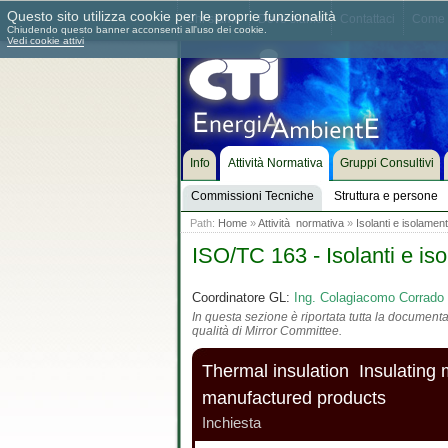
Questo sito utilizza cookie per le proprie funzionalità
Chi siamo
Dove siamo
Contattaci
Come 
Chiudendo questo banner acconsenti all'uso dei cookie.
Vedi cookie attivi
Info
Attività Normativa
Gruppi Consultivi
Commissioni Tecniche
Struttura e persone
Path:
Home
»
Attività normativa
»
Isolanti e isolament
ISO/TC 163 - Isolanti e iso
Coordinatore GL:
Ing. Colagiacomo Corrado
In questa sezione è riportata tutta la documentaz
qualità di Mirror Committee.
Thermal insulation  Insulating 
manufactured products
Inchiesta