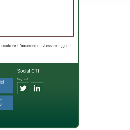
 scaricare il Documento devi essere loggato!
Social CTI
Seguici!
dei
e
O