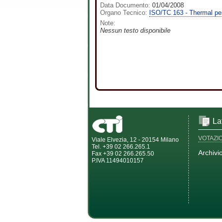
Data Documento:
01/04/2008
Organo Tecnico:
ISO/TC 163 - Thermal per
Note:
Nessun testo disponibile
La
VOTAZI
Viale Elvezia, 12 - 20154 Milano
Tel. +39 02 266.265.1
Archivi
Fax +39 02 266.265.50
P.IVA 11494010157