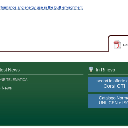
formance and energy use in the built environment
Per
test News
In Rilievo
ONE TELEMATICA
scopri le offerte 
Corsi CTI
o News
Catalogo Norm
UNI, CEN e IS