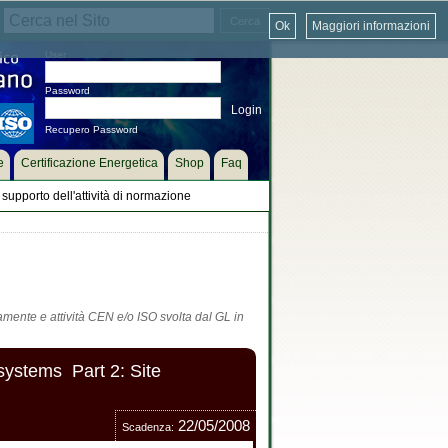
Ok
Maggiori informazioni
User
Password
Recupero Password
e
Certificazione Energetica
Shop
Faq
supporto dell'attività di normazione
tamente e attività CEN e/o ISO svolta dal GL in
systems  Part 2: Site
22/05/2008
Scadenza: