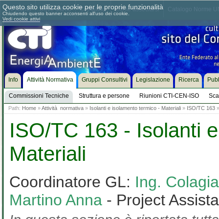
Questo sito utilizza cookie per le proprie funzionalità
Chi siamo
Dove siamo
Contattaci
Come associarsi
Catalogo Norme UN
Chiudendo questo banner acconsenti all'uso dei cookie.
Vedi cookie attivi
Info
Attività Normativa
Gruppi Consultivi
Legislazione
Ricerca
Pubb
Commissioni Tecniche
Struttura e persone
Riunioni CTI-CEN-ISO
Sca
Path:
Home
»
Attività normativa
»
Isolanti e isolamento termico - Materiali
»
ISO/TC 163
ISO/TC 163 - Isolanti e
Materiali
Coordinatore GL:
Ing. Colag
Martino Anna
- Project Assist