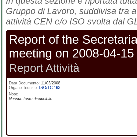
In questa sezione è riportata tutta
Gruppo di Lavoro, suddivisa tra at
attività CEN e/o ISO svolta dal GL
Report of the Secretaria
meeting on 2008-04-15 
Report Attività
Data Documento:
11/03/2008
Organo Tecnico:
ISO/TC 163
Note:
Nessun testo disponibile