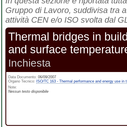
In questa sezione è riportata tutta
Gruppo di Lavoro, suddivisa tra at
attività CEN e/o ISO svolta dal GL
Thermal bridges in build
and surface temperature
Inchiesta
Data Documento:
06/09/2007
Organo Tecnico:
ISO/TC 163 - Thermal performance and energy use in t
Note:
Nessun testo disponibile