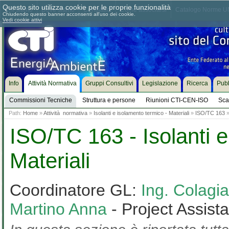
Questo sito utilizza cookie per le proprie funzionalità
Chi siamo
Dove siamo
Contattaci
Come associarsi
Catalogo Norme UN
Chiudendo questo banner acconsenti all'uso dei cookie.
Vedi cookie attivi
Info
Attività Normativa
Gruppi Consultivi
Legislazione
Ricerca
Pubb
Commissioni Tecniche
Struttura e persone
Riunioni CTI-CEN-ISO
Sca
Path:
Home
»
Attività normativa
»
Isolanti e isolamento termico - Materiali
»
ISO/TC 163
ISO/TC 163 - Isolanti e
Materiali
Coordinatore GL:
Ing. Colag
Martino Anna
- Project Assist