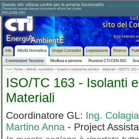
Questo sito utilizza cookie per le proprie funzionalità
Chi siamo
Dove siamo
Contattaci
Come associarsi
Catalogo Norme UN
Chiudendo questo banner acconsenti all'uso dei cookie.
Vedi cookie attivi
Info
Attività Normativa
Gruppi Consultivi
Legislazione
Ricerca
Pubb
Commissioni Tecniche
Struttura e persone
Riunioni CTI-CEN-ISO
Sca
Path:
Home
»
Attività normativa
»
Isolanti e isolamento termico - Materiali
»
ISO/TC 163
ISO/TC 163 - Isolanti e
Materiali
Coordinatore GL:
Ing. Colag
Martino Anna
- Project Assist