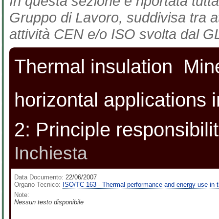
In questa sezione è riportata tutta
Gruppo di Lavoro, suddivisa tra at
attività CEN e/o ISO svolta dal GL
Thermal insulation  Mine
horizontal applications i
2: Principle responsibilit
Inchiesta
Data Documento:
22/06/2007
Organo Tecnico:
ISO/TC 163 - Thermal performance and energy use in t
Note:
Nessun testo disponibile