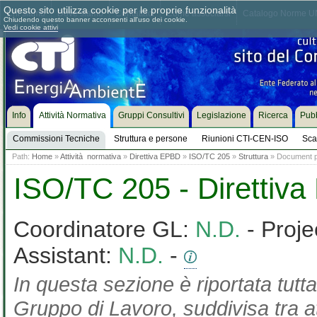
Questo sito utilizza cookie per le proprie funzionalità
Chi siamo
Dove siamo
Contattaci
Come associarsi
Catalogo Norme UN
Chiudendo questo banner acconsenti all'uso dei cookie.
Vedi cookie attivi
Info
Attività Normativa
Gruppi Consultivi
Legislazione
Ricerca
Pubb
Commissioni Tecniche
Struttura e persone
Riunioni CTI-CEN-ISO
Sca
Path:
Home
»
Attività normativa
»
Direttiva EPBD
»
ISO/TC 205
»
Struttura
» Document pr
ISO/TC 205 - Direttiv
Coordinatore GL:
N.D.
- Proje
Assistant:
N.D.
-
In questa sezione è riportata tutta
Gruppo di Lavoro, suddivisa tra at