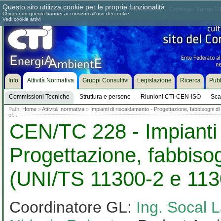
Questo sito utilizza cookie per le proprie funzionalità
Chi siamo
Dove siamo
Contattaci
Come associarsi
Catalogo Norme UN
Chiudendo questo banner acconsenti all'uso dei cookie.
Vedi cookie attivi
Info
Attività Normativa
Gruppi Consultivi
Legislazione
Ricerca
Pubb
Commissioni Tecniche
Struttura e persone
Riunioni CTI-CEN-ISO
Sca
Path:
Home
»
Attività normativa
»
Impianti di riscaldamento - Progettazione, fabbisogni 
of...
CEN/TC 228 - Impianti 
Progettazione, fabbisog
(UNI/TS 11300-2 e 113
Coordinatore GL:
Ing. Socal 