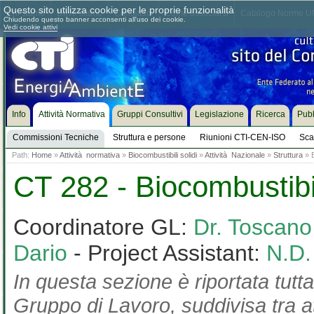
Questo sito utilizza cookie per le proprie funzionalità
Chi siamo
Dove siamo
Contattaci
Come associarsi
Catalogo Norme UN
Chiudendo questo banner acconsenti all'uso dei cookie.
Vedi cookie attivi
Info
Attività Normativa
Gruppi Consultivi
Legislazione
Ricerca
Pubb
Commissioni Tecniche
Struttura e persone
Riunioni CTI-CEN-ISO
Sca
Path:
Home
»
Attività normativa
»
Biocombustibili solidi
»
Attività Nazionale
»
Struttura
» B
CT 282 - Biocombustibil
Coordinatore GL:
Dr. Toscan
Dario
- Project Assistant:
N.D.
In questa sezione è riportata tutta
Gruppo di Lavoro, suddivisa tra at