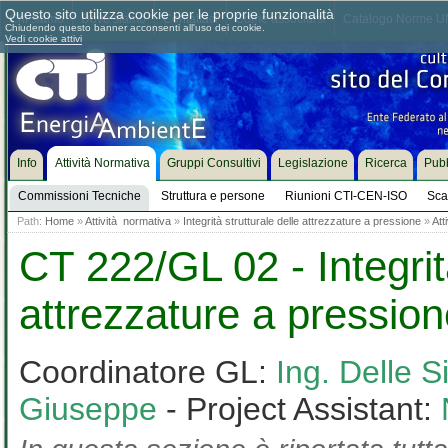
Questo sito utilizza cookie per le proprie funzionalità
Chi siamo
Dove siamo
Contattaci
Come associarsi
Catalogo Norme UN
Chiudendo questo banner acconsenti all'uso dei cookie.
Vedi cookie attivi
Info
Attività Normativa
Gruppi Consultivi
Legislazione
Ricerca
Pubb
Commissioni Tecniche
Struttura e persone
Riunioni CTI-CEN-ISO
Sca
Path:
Home
»
Attività normativa
»
Integrità strutturale delle attrezzature a pressione
»
Att
CT 222/GL 02 - Integrità
attrezzature a pressio
Coordinatore GL:
Ing. Delle S
Giuseppe
- Project Assistant: