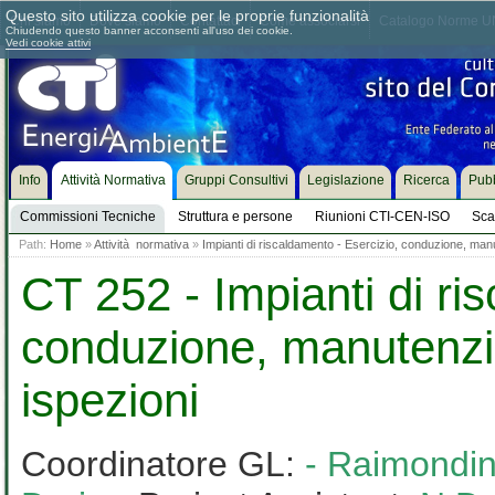
Questo sito utilizza cookie per le proprie funzionalità
Chi siamo
Dove siamo
Contattaci
Come associarsi
Catalogo Norme UN
Chiudendo questo banner acconsenti all'uso dei cookie.
Vedi cookie attivi
Info
Attività Normativa
Gruppi Consultivi
Legislazione
Ricerca
Pubb
Commissioni Tecniche
Struttura e persone
Riunioni CTI-CEN-ISO
Sca
Path:
Home
»
Attività normativa
»
Impianti di riscaldamento - Esercizio, conduzione, man
CT 252 - Impianti di ri
conduzione, manutenzi
ispezioni
Coordinatore GL:
- Raimondin