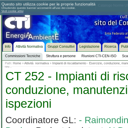
Questo sito utilizza cookie per le proprie funzionalità
Chi siamo
Dove siamo
Contattaci
Come associarsi
Catalogo Norme UN
Chiudendo questo banner acconsenti all'uso dei cookie.
Vedi cookie attivi
Info
Attività Normativa
Gruppi Consultivi
Legislazione
Ricerca
Pubb
Commissioni Tecniche
Struttura e persone
Riunioni CTI-CEN-ISO
Sca
Path:
Home
»
Attività normativa
»
Impianti di riscaldamento - Esercizio, conduzione, man
rev...
CT 252 - Impianti di ri
conduzione, manutenzi
ispezioni
Coordinatore GL:
- Raimondin