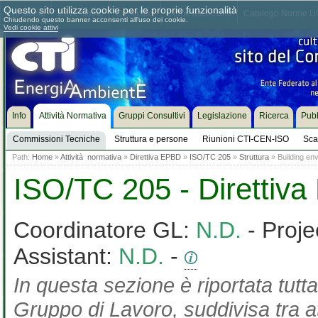
Questo sito utilizza cookie per le proprie funzionalità
Chi siamo
Dove siamo
Contattaci
Come associarsi
Catalogo Norme UN
Chiudendo questo banner acconsenti all'uso dei cookie.
Vedi cookie attivi
Info
Attività Normativa
Gruppi Consultivi
Legislazione
Ricerca
Pubb
Commissioni Tecniche
Struttura e persone
Riunioni CTI-CEN-ISO
Sca
Path:
Home
»
Attività normativa
»
Direttiva EPBD
»
ISO/TC 205
»
Struttura
» Building env
ISO/TC 205 - Direttiv
Coordinatore GL:
N.D.
- Proje
Assistant:
N.D.
-
In questa sezione è riportata tutta
Gruppo di Lavoro, suddivisa tra at