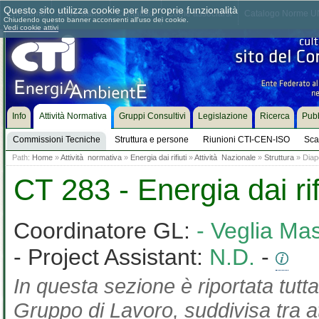
Questo sito utilizza cookie per le proprie funzionalità
Chi siamo
Dove siamo
Contattaci
Come associarsi
Catalogo Norme UN
Chiudendo questo banner acconsenti all'uso dei cookie.
Vedi cookie attivi
Info
Attività Normativa
Gruppi Consultivi
Legislazione
Ricerca
Pubb
Commissioni Tecniche
Struttura e persone
Riunioni CTI-CEN-ISO
Sca
Path:
Home
»
Attività normativa
»
Energia dai rifiuti
»
Attività Nazionale
»
Struttura
» Diapo
CT 283 - Energia dai rif
Coordinatore GL:
- Veglia Ma
- Project Assistant:
N.D.
-
In questa sezione è riportata tutta
Gruppo di Lavoro, suddivisa tra at