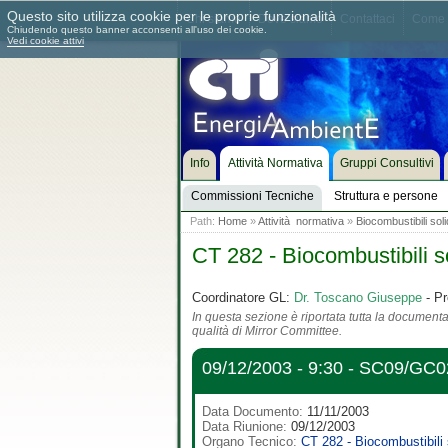
Questo sito utilizza cookie per le proprie funzionalità
Chi siamo
Dove siamo
Contattaci
Come 
Chiudendo questo banner acconsenti all'uso dei cookie.
Vedi cookie attivi
Info
Attività Normativa
Gruppi Consultivi
Commissioni Tecniche
Struttura e persone
Path:
Home
»
Attività normativa
»
Biocombustibili soli
CT 282 - Biocombustibili so
Coordinatore GL:
Dr. Toscano Giuseppe
- Pr
In questa sezione è riportata tutta la documentaz
qualità di Mirror Committee.
09/12/2003 - 9:30 - SC09/GC02
Data Documento:
11/11/2003
Data Riunione:
09/12/2003
Organo Tecnico:
CT 282 - Biocombustibili 