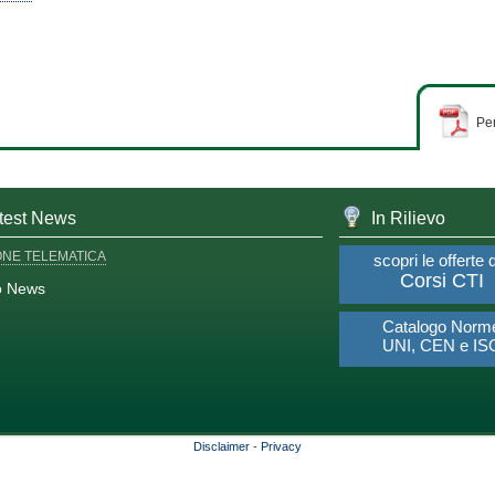
Per
test News
In Rilievo
ONE TELEMATICA
scopri le offerte 
Corsi CTI
o News
Catalogo Norm
UNI, CEN e IS
Disclaimer
-
Privacy