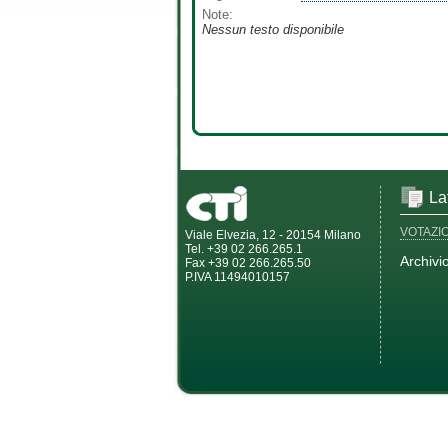
Note:
Nessun testo disponibile
La
VOTAZI
Viale Elvezia, 12 - 20154 Milano
Tel. +39 02 266.265.1
Archivi
Fax +39 02 266.265.50
P.IVA 11494010157