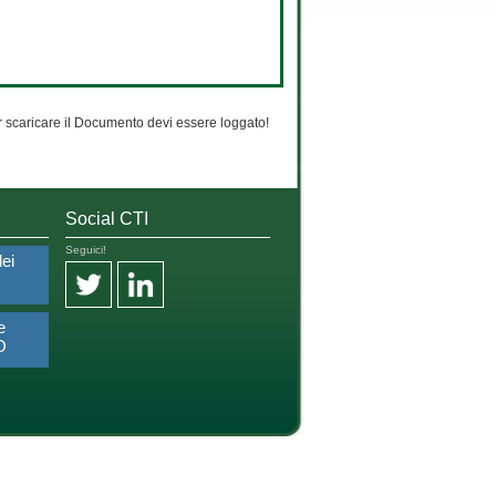
 scaricare il Documento devi essere loggato!
Social CTI
Seguici!
dei
e
O