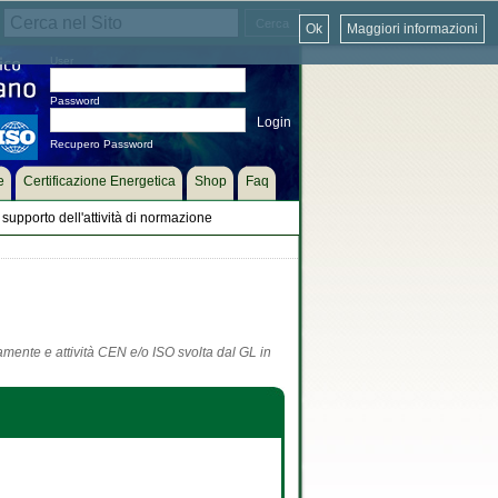
Ok
Maggiori informazioni
User
Password
Recupero Password
e
Certificazione Energetica
Shop
Faq
supporto dell'attività di normazione
tamente e attività CEN e/o ISO svolta dal GL in