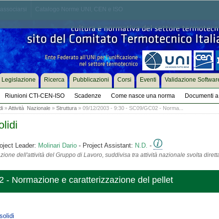
associarsi
Catalogo Norme UNI, CEN e ISO
Legislazione
Ricerca
Pubblicazioni
Corsi
Eventi
Validazione Softwar
Riunioni CTI-CEN-ISO
Scadenze
Come nasce una norma
Documenti a 
di
»
Attività Nazionale
»
Struttura
» 09/12/2003 - 9:30 - SC09/GC02 - Norma...
lidi
oject Leader:
Molinari Dario
- Project Assistant:
N.D.
-
ione dell'attività del Gruppo di Lavoro, suddivisa tra attività nazionale svolta diret
 - Normazione e caratterizzazione del pellet
solidi