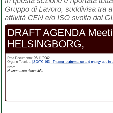
In questa sezione è riportata tutta
Gruppo di Lavoro, suddivisa tra at
attività CEN e/o ISO svolta dal GL
DRAFT AGENDA Meeting
HELSINGBORG,
Data Documento:
05/11/2002
Organo Tecnico:
ISO/TC 163 - Thermal performance and energy use in t
Note:
Nessun testo disponibile