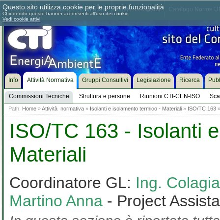
Questo sito utilizza cookie per le proprie funzionalità
Chi siamo
Dove siamo
Contattaci
Come associarsi
Catalogo Norme UN
Chiudendo questo banner acconsenti all'uso dei cookie.
Vedi cookie attivi
Info
Attività Normativa
Gruppi Consultivi
Legislazione
Ricerca
Pubb
Commissioni Tecniche
Struttura e persone
Riunioni CTI-CEN-ISO
Sca
Path:
Home
»
Attività normativa
»
Isolanti e isolamento termico - Materiali
»
ISO/TC 163
ISO/TC 163 - Isolanti e
Materiali
Coordinatore GL:
Ing. Colag
Martino Anna
- Project Assist