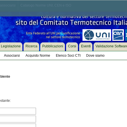
associarsi
Catalogo Norme UNI, CEN e ISO
Legislazione
Ricerca
Pubblicazioni
Corsi
Eventi
Validazione Softwar
Associarsi
Acquisto Norme
Elenco Soci CTI
Dove siamo
biente
ostante: