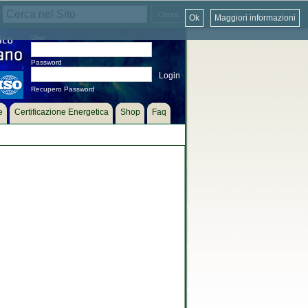
Ok
Maggiori informazioni
User
Password
Recupero Password
e
Certificazione Energetica
Shop
Faq