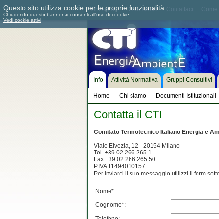
Questo sito utilizza cookie per le proprie funzionalità
Chi siamo
Dove siamo
Contattaci
Come 
Chiudendo questo banner acconsenti all'uso dei cookie.
Vedi cookie attivi
Info
Attività Normativa
Gruppi Consultivi
Home
Chi siamo
Documenti Istituzionali
Contatta il CTI
Comitato Termotecnico Italiano Energia e Am
Viale Elvezia, 12 - 20154 Milano
Tel. +39 02 266.265.1
Fax +39 02 266.265.50
P.IVA 11494010157
Per inviarci il suo messaggio utilizzi il form sott
Nome*:
Cognome*:
Telefono: