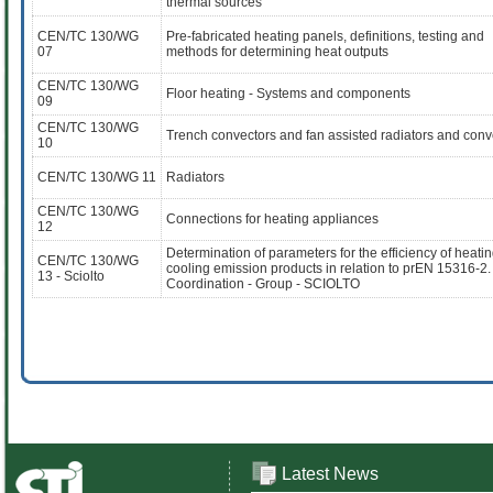
thermal sources
CEN/TC 130/WG
Pre-fabricated heating panels, definitions, testing and
07
methods for determining heat outputs
CEN/TC 130/WG
Floor heating - Systems and components
09
CEN/TC 130/WG
Trench convectors and fan assisted radiators and conv
10
CEN/TC 130/WG 11
Radiators
CEN/TC 130/WG
Connections for heating appliances
12
Determination of parameters for the efficiency of heati
CEN/TC 130/WG
cooling emission products in relation to prEN 15316-2.
13 - Sciolto
Coordination - Group - SCIOLTO
Latest News