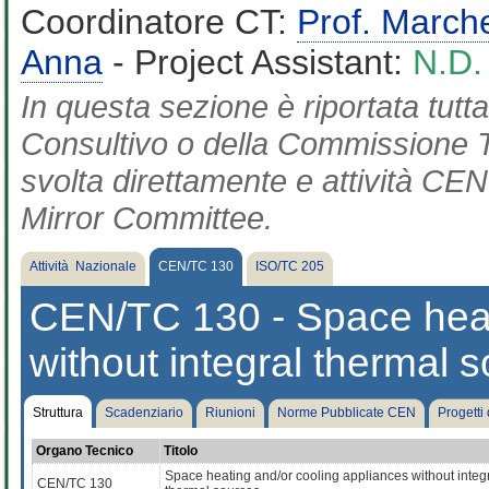
Coordinatore CT:
Prof. March
Anna
- Project Assistant:
N.D.
In questa sezione è riportata tut
Consultivo o della Commissione Te
svolta direttamente e attività CEN 
Mirror Committee.
Attività Nazionale
CEN/TC 130
ISO/TC 205
CEN/TC 130 - Space heat
without integral thermal 
Struttura
Scadenziario
Riunioni
Norme Pubblicate CEN
Progetti
Organo Tecnico
Titolo
Space heating and/or cooling appliances without integ
CEN/TC 130