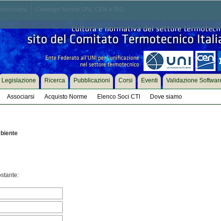
associarsi
Catalogo Norme UNI, CEN e ISO
Legislazione
Ricerca
Pubblicazioni
Corsi
Eventi
Validazione Softwar
Associarsi
Acquisto Norme
Elenco Soci CTI
Dove siamo
biente
ostante: