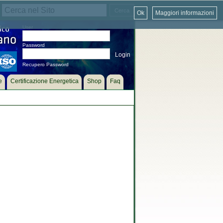
Ok
Maggiori informazioni
User
Password
Recupero Password
e
Certificazione Energetica
Shop
Faq