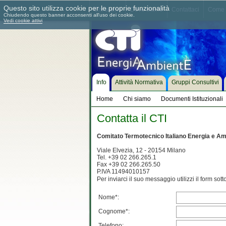
Questo sito utilizza cookie per le proprie funzionalità
Chi siamo
Dove siamo
Contattaci
Come 
Chiudendo questo banner acconsenti all'uso dei cookie.
Vedi cookie attivi
Info
Attività Normativa
Gruppi Consultivi
Home
Chi siamo
Documenti Istituzionali
Contatta il CTI
Comitato Termotecnico Italiano Energia e Am
Viale Elvezia, 12 - 20154 Milano
Tel. +39 02 266.265.1
Fax +39 02 266.265.50
P.IVA 11494010157
Per inviarci il suo messaggio utilizzi il form sott
Nome*:
Cognome*:
Telefono: