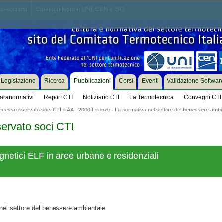
associarsi
Catalogo Norme UNI, CEN e ISO
Legislazione
Ricerca
Pubblicazioni
Corsi
Eventi
Validazione Softwar
aranormativi
Report CTI
Notiziario CTI
La Termotecnica
Convegni CTI
ccesso riservato soci CTI
»
AA - 2000 Firenze - La normativa nel settore del benessere ambi
servato soci CTI
netici ELF in aree urbane e residenziali
nel settore del benessere ambientale