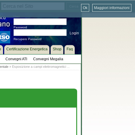
Ok
Maggiori informazioni
User
Password
Recupero Password
e
Certificazione Energetica
Shop
Faq
Convegni ATI
Convegni Megalia
entale
» Esposizione a campi elettromagnetici ...