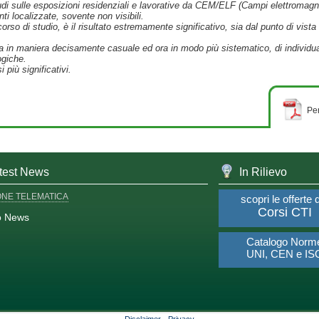
studi sulle esposizioni residenziali e lavorative da CEM/ELF (Campi elettromagn
ti localizzate, sovente non visibili.
rso di studio, è il risultato estremamente significativo, sia dal punto di vista dei
 in maniera decisamente casuale ed ora in modo più sistematico, di individua
ogiche.
i più significativi.
Per
test News
In Rilievo
ONE TELEMATICA
scopri le offerte 
Corsi CTI
o News
Catalogo Norm
UNI, CEN e IS