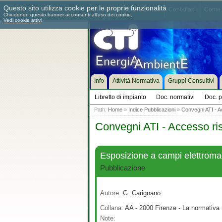
Questo sito utilizza cookie per le proprie funzionalità
Chi siamo
Dove siamo
Contattaci
Come 
Chiudendo questo banner acconsenti all'uso dei cookie.
Vedi cookie attivi
Info
Attività Normativa
Gruppi Consultivi
Libretto di impianto
Doc. normativi
Doc. p
Path:
Home
»
Indice Pubblicazioni
»
Convegni ATI - A
Convegni ATI - Accesso ri
Esposizione a campi elettromag
Pubblicazione
Autore:
G. Carignano
Collana:
AA - 2000 Firenze - La normativa 
Note: