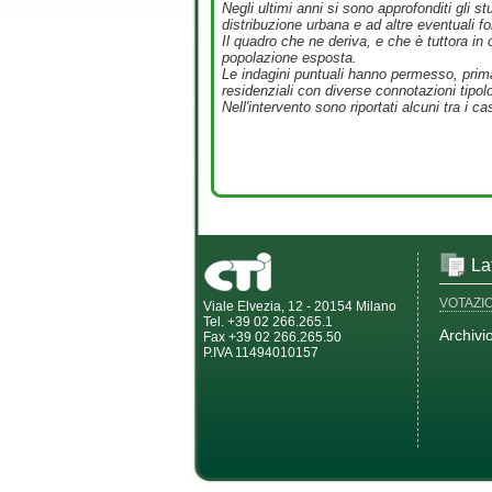
Negli ultimi anni si sono approfonditi gli 
distribuzione urbana e ad altre eventuali fon
Il quadro che ne deriva, e che è tuttora in co
popolazione esposta.
Le indagini puntuali hanno permesso, prima
residenziali con diverse connotazioni tipol
Nell'intervento sono riportati alcuni tra i cas
La
VOTAZI
Viale Elvezia, 12 - 20154 Milano
Tel. +39 02 266.265.1
Archivi
Fax +39 02 266.265.50
P.IVA 11494010157