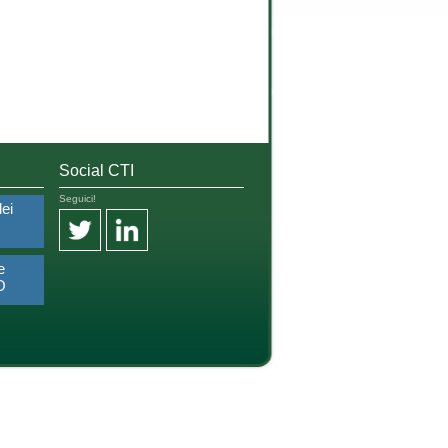
Social CTI
Seguici!
dei
e
O