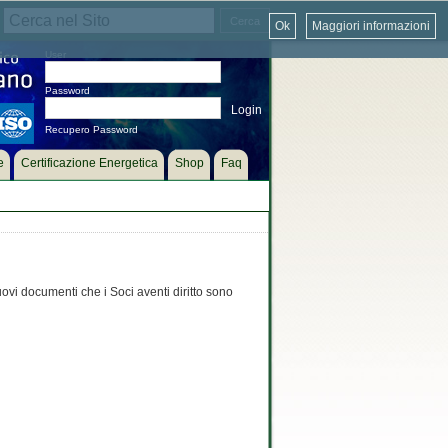
Ok
Maggiori informazioni
User
Password
Recupero Password
e
Certificazione Energetica
Shop
Faq
uovi documenti che i Soci aventi diritto sono