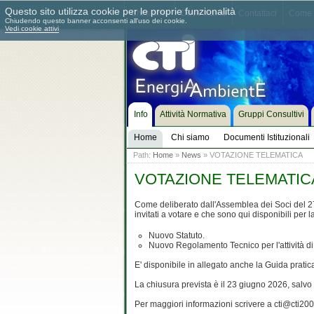
Questo sito utilizza cookie per le proprie funzionalità
Chi siamo
Dove siamo
Contattaci
Come 
Chiudendo questo banner acconsenti all'uso dei cookie.
Vedi cookie attivi
Info
Attività Normativa
Gruppi Consultivi
Home
Chi siamo
Documenti Istituzionali
Path:
Home
»
News
» VOTAZIONE TELEMATICA
VOTAZIONE TELEMATIC
Come deliberato dall'Assemblea dei Soci del 27
invitati a votare e che sono qui disponibili per 
Nuovo Statuto.
Nuovo Regolamento Tecnico per l'attività d
E' disponibile in allegato anche la Guida pratica
La chiusura prevista è il 23 giugno 2026, sal
Per maggiori informazioni scrivere a cti@cti2000