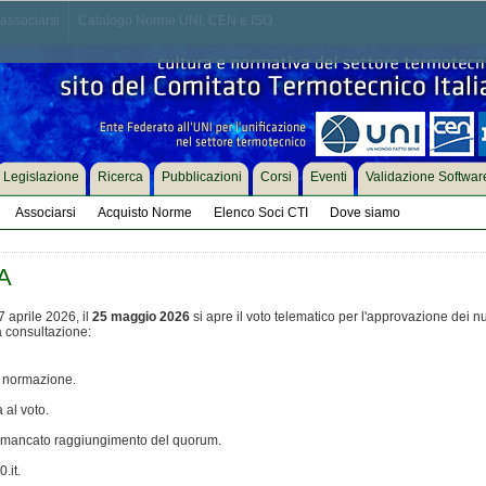
associarsi
Catalogo Norme UNI, CEN e ISO
Legislazione
Ricerca
Pubblicazioni
Corsi
Eventi
Validazione Softwar
Associarsi
Acquisto Norme
Elenco Soci CTI
Dove siamo
A
 aprile 2026, il
25 maggio 2026
si apre il voto telematico per l'approvazione dei n
la consultazione:
i normazione.
 al voto.
vo mancato raggiungimento del quorum.
.it.