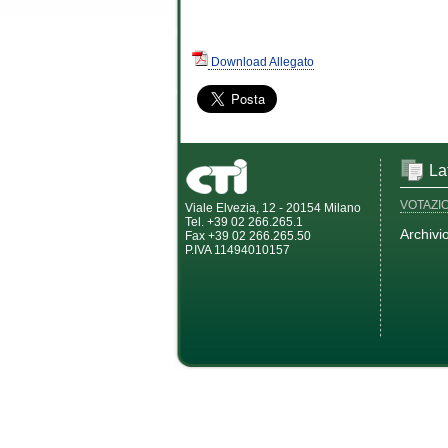
Download Allegato
La
VOTAZI
Viale Elvezia, 12 - 20154 Milano
Tel. +39 02 266.265.1
Archivi
Fax +39 02 266.265.50
P.IVA 11494010157