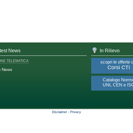
test News
In Rilievo
ONE TELEMATICA
scopri le offerte 
Corsi CTI
o News
Catalogo Norm
UNI, CEN e IS
Disclaimer
-
Privacy