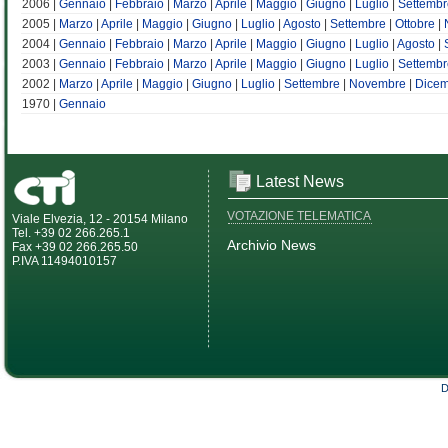
2006 |
Gennaio
|
Febbraio
|
Marzo
|
Aprile
|
Maggio
|
Giugno
|
Luglio
|
Settembr
2005 |
Marzo
|
Aprile
|
Maggio
|
Giugno
|
Luglio
|
Agosto
|
Settembre
|
Ottobre
|
2004 |
Gennaio
|
Febbraio
|
Marzo
|
Aprile
|
Maggio
|
Giugno
|
Luglio
|
Agosto
|
2003 |
Gennaio
|
Febbraio
|
Marzo
|
Aprile
|
Maggio
|
Giugno
|
Luglio
|
Settembr
2002 |
Marzo
|
Aprile
|
Maggio
|
Giugno
|
Luglio
|
Settembre
|
Novembre
|
Dice
1970 |
Gennaio
Latest News
VOTAZIONE TELEMATICA
Viale Elvezia, 12 - 20154 Milano
Tel. +39 02 266.265.1
Archivio News
Fax +39 02 266.265.50
P.IVA 11494010157
D