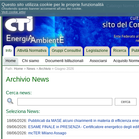
Questo sito utilizza cookie per le proprie funzionalità
Chi siamo
Dove siamo
Contattaci
Come associarsi
Catalogo Norme UN
Chiudendo questo banner acconsenti all'uso dei cookie.
Vedi cookie attivi
Info
Attività Normativa
Gruppi Consultivi
Legislazione
Ricerca
Pubb
Home
Chi siamo
Documenti Istituzionali
Associarsi
Acquisto Norm
Path:
Home
»
News
»
Archivio
» Giugno 2026
Archivio News
Cerca news:
Seleziona News:
18/06/2026:
Pubblicati da MASE alcuni chiarimenti in materia di efficienza energ
09/06/2026:
ESAME FINALE in PRESENZA - Certificatore energetico degli edifi
08/06/2026:
mcTER Milano Assago