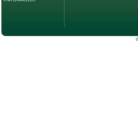
P.IVA 11494010157
D