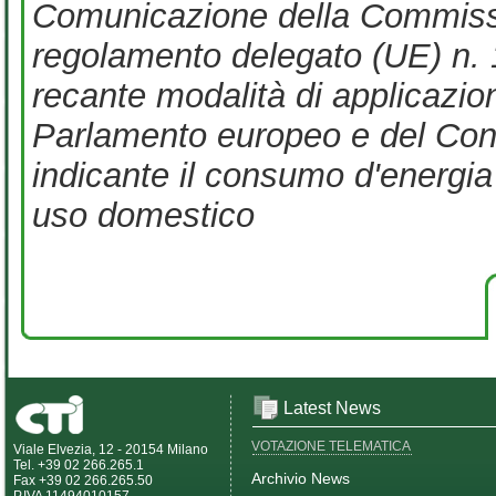
Comunicazione della Commissio
regolamento delegato (UE) n.
recante modalità di applicazio
Parlamento europeo e del Consig
indicante il consumo d'energia
uso domestico
Latest News
VOTAZIONE TELEMATICA
Viale Elvezia, 12 - 20154 Milano
Tel. +39 02 266.265.1
Archivio News
Fax +39 02 266.265.50