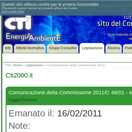
Questo sito utilizza cookie per le proprie funzionalità
Chi siamo
Dove siamo
Contattaci
Come associarsi
Catalogo Norme UN
Chiudendo questo banner acconsenti all'uso dei cookie.
Vedi cookie attivi
Info
Attività Normativa
Gruppi Consultivi
Legislazione
Ricerca
Pubb
Path:
Home
»
Legislazione
» Comunicazione della Commissione 2011/...
Cti2000.it
Comunicazione della Commissione 2011/C 49/01 - eti
Legge/Decreto
Emanato il:
16/02/2011
Note: