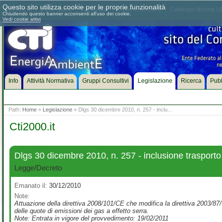
Questo sito utilizza cookie per le proprie funzionalità
Chi siamo
Dove siamo
Contattaci
Come associarsi
Catalogo Norme UN
Chiudendo questo banner acconsenti all'uso dei cookie.
Vedi cookie attivi
Info
Attività Normativa
Gruppi Consultivi
Legislazione
Ricerca
Pubb
Path:
Home
»
Legislazione
» Dlgs 30 dicembre 2010, n. 257 - inclu...
Cti2000.it
Dlgs 30 dicembre 2010, n. 257 - inclusione trasport
Legge/Decreto
Emanato il:
30/12/2010
Note:
Attuazione della direttiva 2008/101/CE che modifica la direttiva 2003/87/C
delle quote di emissioni dei gas a effetto serra.
Note: Entrata in vigore del provvedimento: 19/02/2011