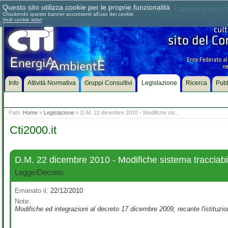
Questo sito utilizza cookie per le proprie funzionalità
Chi siamo
Dove siamo
Contattaci
Come associarsi
Catalogo Norme UN
Chiudendo questo banner acconsenti all'uso dei cookie.
Vedi cookie attivi
Info
Attività Normativa
Gruppi Consultivi
Legislazione
Ricerca
Pubb
Path:
Home
»
Legislazione
» D.M. 22 dicembre 2010 - Modifiche sis...
Cti2000.it
D.M. 22 dicembre 2010 - Modifiche sistema tracciabilit
Legge/Decreto
Emanato il:
22/12/2010
Note:
Modifiche ed integrazioni al decreto 17 dicembre 2009, recante l'istituzione 