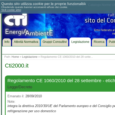
Questo sito utilizza cookie per le proprie funzionalità
Chi siamo
Dove siamo
Contattaci
Come associarsi
Catalogo Norme UN
Chiudendo questo banner acconsenti all'uso dei cookie.
Vedi cookie attivi
Info
Attività Normativa
Gruppi Consultivi
Legislazione
Ricerca
Pubb
Path:
Home
»
Legislazione
» Regolamento CE 1060/2010 del 28 sette...
Cti2000.it
Regolamento CE 1060/2010 del 28 settembre - etiche
Legge/Decreto
Emanato il:
28/09/2010
Note:
integra la direttiva 2010/30/UE del Parlamento europeo e del Consiglio per
refrigerazione per uso domestico