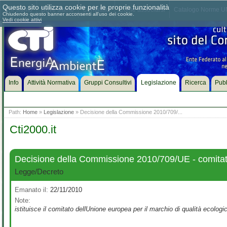
Questo sito utilizza cookie per le proprie funzionalità
Chi siamo
Dove siamo
Contattaci
Come associarsi
Catalogo Norme UN
Chiudendo questo banner acconsenti all'uso dei cookie.
Vedi cookie attivi
Info
Attività Normativa
Gruppi Consultivi
Legislazione
Ricerca
Pubb
Path:
Home
»
Legislazione
» Decisione della Commissione 2010/709/...
Cti2000.it
Decisione della Commissione 2010/709/UE - comitato
Legge/Decreto
Emanato il:
22/11/2010
Note:
istituisce il comitato dellUnione europea per il marchio di qualità ecologi