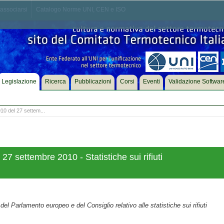
associarsi
Catalogo Norme UNI, CEN e ISO
Legislazione
Ricerca
Pubblicazioni
Corsi
Eventi
Validazione Softwar
0 del 27 settem...
 settembre 2010 - Statistiche sui rifiuti
l Parlamento europeo e del Consiglio relativo alle statistiche sui rifiuti