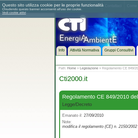
Questo sito utilizza cookie per le proprie funzionalità
Chi siamo
Dove siamo
Contattaci
Come 
Chiudendo questo banner acconsenti all'uso dei cookie.
Vedi cookie attivi
Info
Attività Normativa
Gruppi Consultivi
Path:
Home
»
Legislazione
» Regolamento CE 849/201
Cti2000.it
Regolamento CE 849/2010 del 27
Legge/Decreto
Emanato il:
27/09/2010
Note:
modifica il regolamento (CE) n. 2150/2002 de