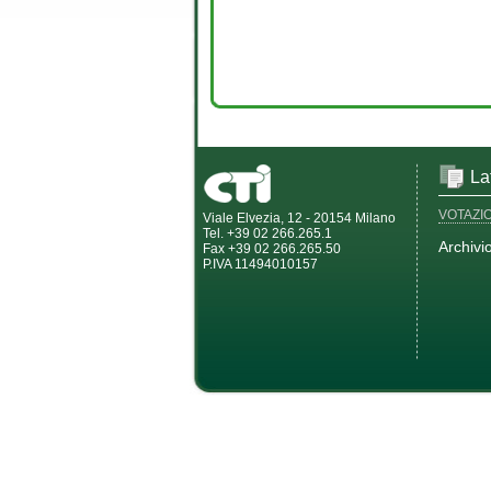
La
VOTAZI
Viale Elvezia, 12 - 20154 Milano
Tel. +39 02 266.265.1
Archivi
Fax +39 02 266.265.50
P.IVA 11494010157