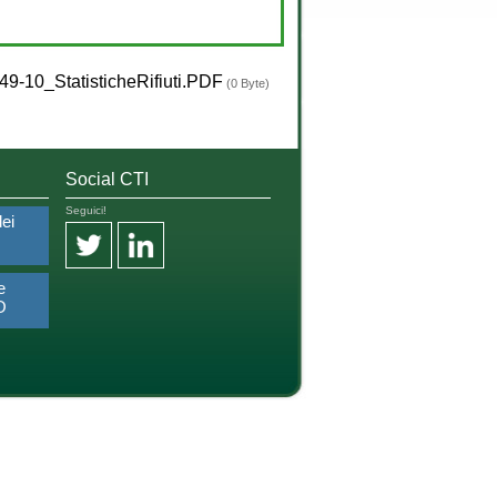
9-10_StatisticheRifiuti.PDF
(0 Byte)
Social CTI
Seguici!
dei
e
O