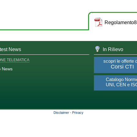
Regolamento84
test News
In Rilievo
ONE TELEMATICA
scopri le offerte 
Corsi CTI
o News
Catalogo Norm
UNI, CEN e IS
Disclaimer
-
Privacy