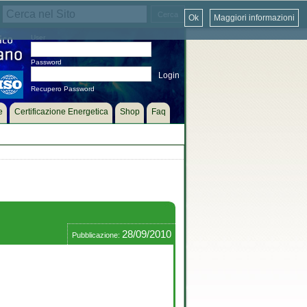
Ok
Maggiori informazioni
User
Password
Recupero Password
e
Certificazione Energetica
Shop
Faq
28/09/2010
Pubblicazione: