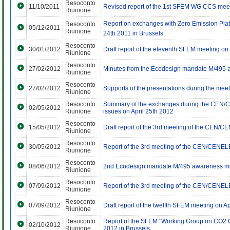
Resoconto
11/10/2011
Revised report of the 1st SFEM WG CCS meet
Riunione
Report on exchanges with Zero Emission Platf
Resoconto
05/12/2011
Riunione
24th 2011 in Brussels
Resoconto
30/01/2012
Draft report of the eleventh SFEM meeting o
Riunione
Resoconto
27/02/2012
Minutes from the Ecodesign mandate M/495 
Riunione
Resoconto
27/02/2012
Supports of the presentations during the me
Riunione
Resoconto
Summary of the exchanges during the CEN
02/05/2012
Riunione
issues on April 25th 2012
Resoconto
15/05/2012
Draft report of the 3rd meeting of the CEN
Riunione
Resoconto
30/05/2012
Report of the 3rd meeting of the CEN/CENE
Riunione
Resoconto
08/06/2012
2nd Ecodesign mandate M/495 awareness mee
Riunione
Resoconto
07/09/2012
Report of the 3rd meeting of the CEN/CENE
Riunione
Resoconto
07/09/2012
Draft report of the twelfth SFEM meeting on Ap
Riunione
Resoconto
Report of the SFEM "Working Group on CO2 C
02/10/2012
Riunione
2012 in Brussels