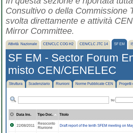
In questa sezione è riportata tut
Consultivo o della Commissione Te
svolta direttamente e attività CEN 
Mirror Committee.
Attività Nazionale
CEN/CLC COG H2
CEN/CLC JTC 14
SF EM
I
SF EM - Sector Forum E
misto CEN/CENELEC
Struttura
Scadenziario
Riunioni
Norme Pubblicate CEN
Progetti
su
Data Ins.
Tipo Doc.
Titolo
Resoconto
22/08/2011
Draft report of the tenth SFEM meeting on Ma
Riunione