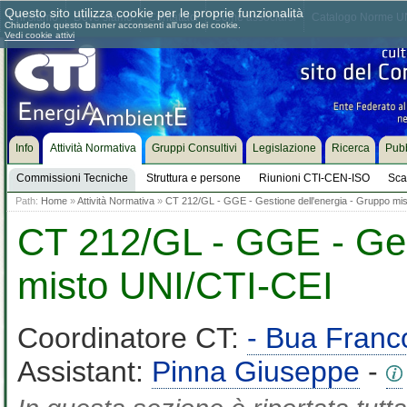
Questo sito utilizza cookie per le proprie funzionalità
Chi siamo
Dove siamo
Contattaci
Come associarsi
Catalogo Norme UN
Chiudendo questo banner acconsenti all'uso dei cookie.
Vedi cookie attivi
Info
Attività Normativa
Gruppi Consultivi
Legislazione
Ricerca
Pubb
Commissioni Tecniche
Struttura e persone
Riunioni CTI-CEN-ISO
Sca
Path:
Home
»
Attività Normativa
»
CT 212/GL - GGE - Gestione dell'energia - Gruppo mi
CT 212/GL - GGE - Ges
misto UNI/CTI-CEI
Coordinatore CT:
- Bua Franc
Assistant:
Pinna Giuseppe
-