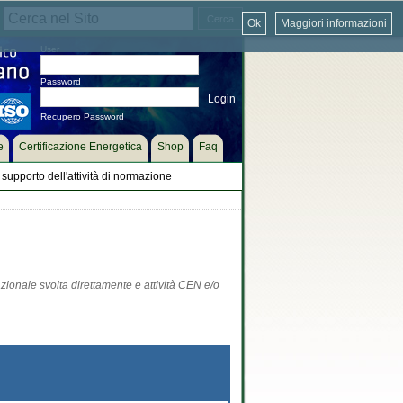
Ok
Maggiori informazioni
User
Password
Recupero Password
e
Certificazione Energetica
Shop
Faq
supporto dell'attività di normazione
zionale svolta direttamente e attività CEN e/o