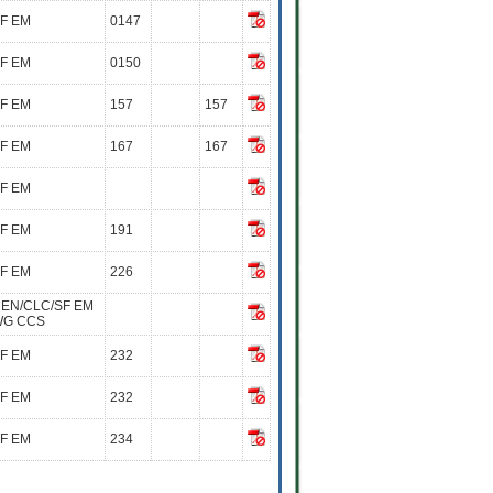
F EM
0147
F EM
0150
F EM
157
157
F EM
167
167
F EM
F EM
191
F EM
226
EN/CLC/SF EM
G CCS
F EM
232
F EM
232
F EM
234