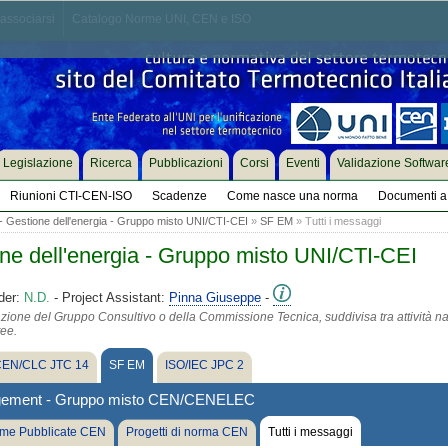
associarsi
Catalogo Norme UNI, CEN e ISO
Legislazione
Ricerca
Pubblicazioni
Corsi
Eventi
Validazione Softwar
Riunioni CTI-CEN-ISO
Scadenze
Come nasce una norma
Documenti a 
Gestione dell'energia - Gruppo misto UNI/CTI-CEI
»
SF EM
» Tutti i messaggi
e dell'energia - Gruppo misto UNI/CTI-CEI
der:
N.D.
- Project Assistant:
Pinna Giuseppe
-
azione del Gruppo Consultivo o della Commissione Tecnica, suddivisa tra attività na
tee.
EN/CLC JTC 14
SF EM
ISO/IEC JPC 2
gement - Gruppo misto CEN/CENELEC
me Pubblicate CEN
Progetti di norma CEN
Tutti i messaggi