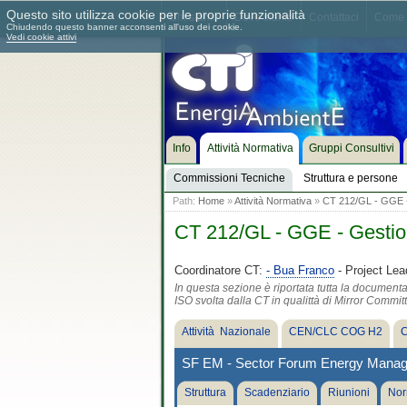
Questo sito utilizza cookie per le proprie funzionalità
Chi siamo
Dove siamo
Contattaci
Come 
Chiudendo questo banner acconsenti all'uso dei cookie.
Vedi cookie attivi
Info
Attività Normativa
Gruppi Consultivi
Commissioni Tecniche
Struttura e persone
Path:
Home
»
Attività Normativa
»
CT 212/GL - GGE - 
CT 212/GL - GGE - Gestion
Coordinatore CT:
- Bua Franco
- Project Lea
In questa sezione è riportata tutta la document
ISO svolta dalla CT in qualittà di Mirror Commit
Attività Nazionale
CEN/CLC COG H2
C
SF EM - Sector Forum Energy Mana
Struttura
Scadenziario
Riunioni
Nor