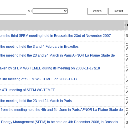
su
O
from the third SFEM meeting held in Brussels the 23rd of November 2007
S
C
the meeting held the 3 and 4 February in Bruxelles
W
 the meeting held the 23 and 24 March in Paris AFNOR La Plaine Stade de
C
W
C
taken by SFEM WG TEMEE during its meeting on 2008-11-17&18
W
C
he 3rd meeting of SFEM WG TEMEE on 2008-11-17
W
C
the 4TH meeting of SFEM WG TEMEE
W
C
the meeting held the 23 and 24 March in Paris
W
s from the meeting held the 4th and 5th June in Paris AFNOR La Plaine Stade de
C
W
 Energy Management (SFEM) to be held on 4th December 2008, in Brussels
S