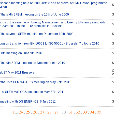
e second meeting held on 2009/09/28 and approval of SMCG Work programme
S
ssion
of the sixth SFEM meeting on the 10th of June 2009
S
ions of the seminar on Energy Management and Energy Efficiency standards
S
h 23rd 2010 in the EFTA premises in Brussels
 of the seventh SFEM meeting on December 10th, 2009
S
ing on transition from EN 16001 to ISO 50001 - Brussels, 7 ottobre 2010
S
e 8th meeting on June 9th, 2010
S
 of the 9th SFEM meeting on December 9th, 2010
S
C
st: 27 May 2011 Brussels
W
 of the 1st SFEM WG CCS meeting on May 27th, 2011
S
e 1st SFEM WG CCS meeting on May 27th, 2011
S
e meeting with DG ENER- C3: 6 July 2011
S
1
...
24
.
25
.
26
.
27
.
28
.
29
. 30 .
31
.
32
.
33
.
34
.
35