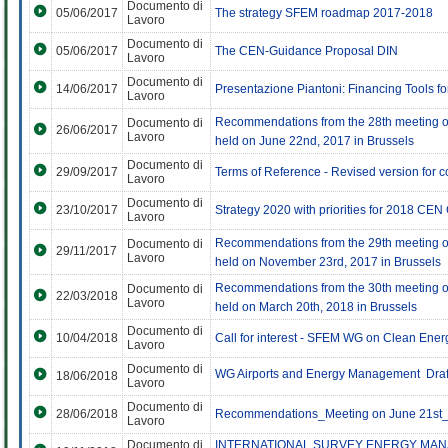
Documento di
05/06/2017
The strategy SFEM roadmap 2017-2018
Lavoro
Documento di
05/06/2017
The CEN-Guidance Proposal DIN
Lavoro
Documento di
14/06/2017
Presentazione Piantoni: Financing Tools for 
Lavoro
Recommendations from the 28th meeting 
Documento di
26/06/2017
Lavoro
held on June 22nd, 2017 in Brussels
Documento di
29/09/2017
Terms of Reference - Revised version for
Lavoro
Documento di
23/10/2017
Strategy 2020 with priorities for 2018 
Lavoro
Recommendations from the 29th meeting 
Documento di
29/11/2017
Lavoro
held on November 23rd, 2017 in Brussels
Recommendations from the 30th meeting 
Documento di
22/03/2018
Lavoro
held on March 20th, 2018 in Brussels
Documento di
10/04/2018
Call for interest - SFEM WG on Clean Ene
Lavoro
Documento di
WG Airports and Energy Management  Draft
18/06/2018
Lavoro
Documento di
28/06/2018
Recommendations_Meeting on June 21st
Lavoro
Documento di
INTERNATIONAL SURVEY ENERGY MANA