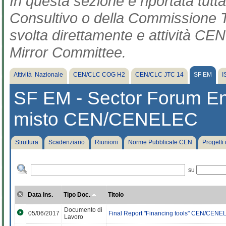
In questa sezione è riportata tut
Consultivo o della Commissione Te
svolta direttamente e attività CEN 
Mirror Committee.
Attività Nazionale
CEN/CLC COG H2
CEN/CLC JTC 14
SF EM
I
SF EM - Sector Forum E
misto CEN/CENELEC
Struttura
Scadenziario
Riunioni
Norme Pubblicate CEN
Progetti
su
Data Ins.
Tipo Doc.
Titolo
Documento di
05/06/2017
Final Report "Financing tools" CEN/CEN
Lavoro