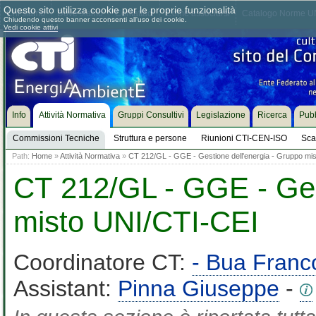
Questo sito utilizza cookie per le proprie funzionalità
Chi siamo
Dove siamo
Contattaci
Come associarsi
Catalogo Norme UN
Chiudendo questo banner acconsenti all'uso dei cookie.
Vedi cookie attivi
Info
Attività Normativa
Gruppi Consultivi
Legislazione
Ricerca
Pubb
Commissioni Tecniche
Struttura e persone
Riunioni CTI-CEN-ISO
Sca
Path:
Home
»
Attività Normativa
»
CT 212/GL - GGE - Gestione dell'energia - Gruppo mi
CT 212/GL - GGE - Ges
misto UNI/CTI-CEI
Coordinatore CT:
- Bua Franc
Assistant:
Pinna Giuseppe
-