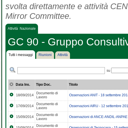
svolta direttamente e attività CEN 
Mirror Committee.
Attività Nazionale
GC 90 - Gruppo Consulti
Tutti i messaggi
Riunioni
Attività
su
Data Ins.
Tipo Doc.
Titolo
Documento di
18/09/2014
Osservazioni ANIT - 18 settembre 20
Lavoro
Documento di
17/09/2014
Osservazioni AIRU - 12 settembre 20
Lavoro
Documento di
15/09/2014
Osservazioni di ANCE-ANDIL-ANPAE 
Lavoro
Documento di
15/09/2014
Osservazioni di Tecnocasa - 15 sett