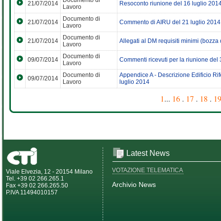
Documento di
21/07/2014
Resoconto riunione del 16 luglio 201
Lavoro
Documento di
21/07/2014
Commento di AIRU del 21 luglio 2014
Lavoro
Documento di
21/07/2014
Allegati al DM requisiti minimi (bozza 
Lavoro
Documento di
09/07/2014
Commenti ricevuti per la riunione del 
Lavoro
Documento di
Appendice A - Descrizione Edificio Ri
09/07/2014
Lavoro
luglio 2014
1
...
16
.
17
.
18
.
1
Latest News
VOTAZIONE TELEMATICA
Viale Elvezia, 12 - 20154 Milano
Tel. +39 02 266.265.1
Archivio News
Fax +39 02 266.265.50
P.IVA 11494010157