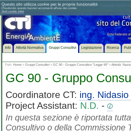
Questo sito utilizza cookie per le proprie funzionalità
Chi siamo
Dove siamo
Contattaci
Come associarsi
Catalogo Norme UN
Chiudendo questo banner acconsenti all'uso dei cookie.
Vedi cookie attivi
Info
Attività Normativa
Gruppi Consultivi
Legislazione
Ricerca
Pubb
Path:
Home
»
Gruppi Consultivi
»
GC 90 - Gruppo Consultivo "Legge 90"
»
Attività Nazio
GC 90 - Gruppo Consul
Coordinatore CT:
ing. Nidasio
Project Assistant:
N.D.
-
In questa sezione è riportata tut
Consultivo o della Commissione Te