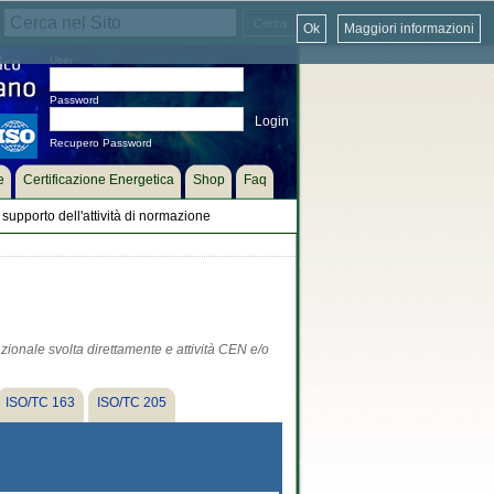
Ok
Maggiori informazioni
User
Password
Recupero Password
e
Certificazione Energetica
Shop
Faq
supporto dell'attività di normazione
zionale svolta direttamente e attività CEN e/o
ISO/TC 163
ISO/TC 205