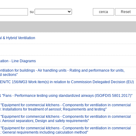
su
l & Hybrid Ventilation
tion - Line Diagrams
ilation for buildings - Air handling units - Rating and performance for units,
 sections"
CEN/TC 156/WG3 Work item(s) in relation to Commission Delegated Decision (EU)
 "Fans - Performance testing using standardized airways (ISO/FDIS 5801:2017)"
Equipment for commercial kitchens - Components for ventilation in commercial
8: Installations for treatment of aerosol; Requirements and testing"
Equipment for commercial kitchens - Components for ventilation in commercial
 6: Aerosol separators; Design and safety requirements"
Equipment for commercial kitchens - Components for ventilation in commercial
 1: General requirements including calculation method"