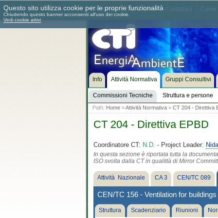
Questo sito utilizza cookie per le proprie funzionalità
Chi siamo
Dove siamo
Contattaci
Come 
Chiudendo questo banner acconsenti all'uso dei cookie.
Vedi cookie attivi
Info
Attività Normativa
Gruppi Consultivi
Commissioni Tecniche
Struttura e persone
Path:
Home
»
Attività Normativa
»
CT 204 - Direttiva
CT 204 - Direttiva EPBD
Coordinatore CT:
N.D.
- Project Leader:
Nida
In questa sezione è riportata tutta la document
ISO svolta dalla CT in qualittà di Mirror Commit
Attività Nazionale
CA 3
CEN/TC 089
CEN/TC 156 - Ventilation for buildings
Struttura
Scadenziario
Riunioni
Nor