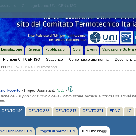
associarsi
Catalogo Norme UNI, CEN e ISO
Legislazione
Ricerca
Pubblicazioni
Corsi
Eventi
Validazione Softwar
Riunioni CTI-CEN-ISO
Scadenze
Come nasce una norma
Documenti a 
 EPBD
»
CEN/TC 156
» Tutti i messaggi
sio Roberto
- Project Assistant:
N.D.
-
azione del Gruppo Consultivo o della Commissione Tecnica, suddivisa tra attività na
tee.
CEN/TC 156
CEN/TC 228
CEN/TC 247
CEN/TC 371
EDMC
LC
me Pubblicate CEN
Progetti di norma CEN
Tutti i messaggi