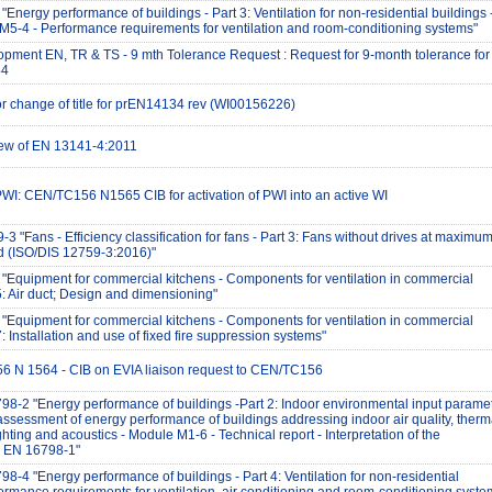
Energy performance of buildings - Part 3: Ventilation for non-residential buildings 
5-4 - Performance requirements for ventilation and room-conditioning systems"
opment EN, TR & TS - 9 mth Tolerance Request : Request for 9-month tolerance for
44
or change of title for prEN14134 rev (WI00156226)
iew of EN 13141-4:2011
 PWI: CEN/TC156 N1565 CIB for activation of PWI into an active WI
 "Fans - Efficiency classification for fans - Part 3: Fans without drives at maximu
d (ISO/DIS 12759-3:2016)"
Equipment for commercial kitchens - Components for ventilation in commercial
5: Air duct; Design and dimensioning"
Equipment for commercial kitchens - Components for ventilation in commercial
7: Installation and use of fixed fire suppression systems"
6 N 1564 - CIB on EVIA liaison request to CEN/TC156
-2 "Energy performance of buildings -Part 2: Indoor environmental input parame
assessment of energy performance of buildings addressing indoor air quality, therm
hting and acoustics - Module M1-6 - Technical report - Interpretation of the
n EN 16798-1"
-4 "Energy performance of buildings - Part 4: Ventilation for non-residential