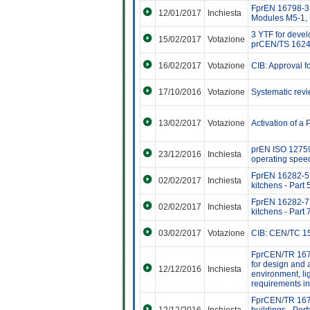
FprEN 16798-3 "
12/01/2017
Inchiesta
Modules M5-1, M
3 YTF for devel
15/02/2017
Votazione
prCEN/TS 162
16/02/2017
Votazione
CIB: Approval f
17/10/2016
Votazione
Systematic rev
13/02/2017
Votazione
Activation of a
prEN ISO 12759-3
23/12/2016
Inchiesta
operating spee
FprEN 16282-5 "
02/02/2017
Inchiesta
kitchens - Part 
FprEN 16282-7 "
02/02/2017
Inchiesta
kitchens - Part 
03/02/2017
Votazione
CIB: CEN/TC 15
FprCEN/TR 16798
for design and 
12/12/2016
Inchiesta
environment, lig
requirements i
FprCEN/TR 16798