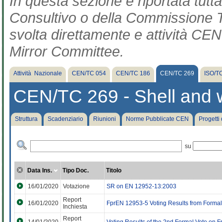
In questa sezione è riportata tut
Consultivo o della Commissione Te
svolta direttamente e attività CEN 
Mirror Committee.
Attività Nazionale
CEN/TC 054
CEN/TC 186
CEN/TC 269
ISO/T
CEN/TC 269 - Shell and w
Struttura
Scadenziario
Riunioni
Norme Pubblicate CEN
Progetti
su
Data Ins.
Tipo Doc.
Titolo
16/01/2020
Votazione
SR on EN 12952-13:2003
Report
16/01/2020
FprEN 12953-5 Voting Results from Formal
Inchiesta
Report