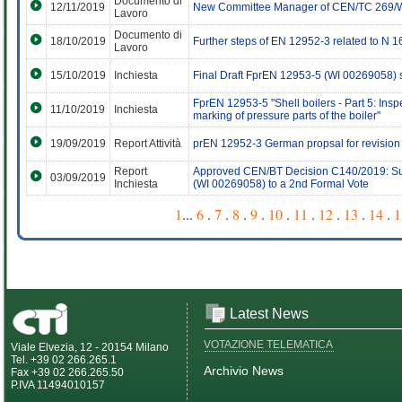
Documento di
12/11/2019
New Committee Manager of CEN/TC 269/
Lavoro
Documento di
18/10/2019
Further steps of EN 12952-3 related to N 1
Lavoro
15/10/2019
Inchiesta
Final Draft FprEN 12953-5 (WI 00269058) 
FprEN 12953-5 "Shell boilers - Part 5: Ins
11/10/2019
Inchiesta
marking of pressure parts of the boiler"
19/09/2019
Report Attività
prEN 12952-3 German propsal for revision -
Report
Approved CEN/BT Decision C140/2019: Sub
03/09/2019
Inchiesta
(WI 00269058) to a 2nd Formal Vote
1
...
6
.
7
.
8
.
9
.
10
.
11
.
12
.
13
.
14
.
1
Latest News
VOTAZIONE TELEMATICA
Viale Elvezia, 12 - 20154 Milano
Tel. +39 02 266.265.1
Archivio News
Fax +39 02 266.265.50
P.IVA 11494010157