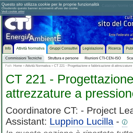
Questo sito utilizza cookie per le proprie funzionalità
Chi siamo
Dove siamo
Contattaci
Come associarsi
Catalogo Norme UN
Chiudendo questo banner acconsenti all'uso dei cookie.
Vedi cookie attivi
Info
Attività Normativa
Gruppi Consultivi
Legislazione
Ricerca
Pubb
Commissioni Tecniche
Struttura e persone
Riunioni CTI-CEN-ISO
Sca
Path:
Home
»
Attività Normativa
»
CT 221 - Progettazione e fabbricazione di attrezzature
CT 221 - Progettazione
attrezzature a pressio
Coordinatore CT:
- Project Le
Assistant:
Luppino Lucilla
-