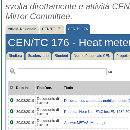
svolta direttamente e attività CEN 
Mirror Committee.
Attività Nazionale
CEN/TC 171
CEN/TC 176
CEN/TC 176 - Heat mete
Struttura
Scadenziario
Riunioni
Norme Pubblicate CEN
Progetti
su
Data Ins.
Tipo Doc.
Titolo
Documento di
20/03/2019
Disturbances caused by mobile phones (
Lavoro
Documento di
20/03/2019
Proposal Near field EMC test EN 1434 20
Lavoro
Documento di
20/03/2019
Answer METAS (Mr Lang)
Lavoro