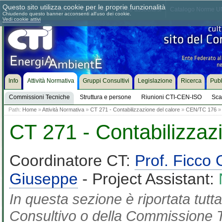
Questo sito utilizza cookie per le proprie funzionalità
Chi siamo
Dove siamo
Contattaci
Come associarsi
Catalogo Norme UN
Chiudendo questo banner acconsenti all'uso dei cookie.
Vedi cookie attivi
Info
Attività Normativa
Gruppi Consultivi
Legislazione
Ricerca
Pubb
Commissioni Tecniche
Struttura e persone
Riunioni CTI-CEN-ISO
Sca
Path:
Home
»
Attività Normativa
»
CT 271 - Contabilizzazione del calore
»
CEN/TC 176
» 
CT 271 - Contabilizzaz
Coordinatore CT:
Prof. Ficco 
Giuseppe
- Project Assistant:
In questa sezione è riportata tut
Consultivo o della Commissione Te