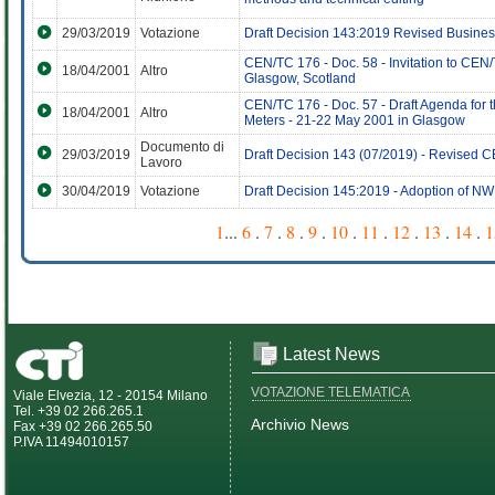
29/03/2019
Votazione
Draft Decision 143:2019 Revised Business
CEN/TC 176 - Doc. 58 - Invitation to CEN
18/04/2001
Altro
Glasgow, Scotland
CEN/TC 176 - Doc. 57 - Draft Agenda for 
18/04/2001
Altro
Meters - 21-22 May 2001 in Glasgow
Documento di
29/03/2019
Draft Decision 143 (07/2019) - Revised 
Lavoro
30/04/2019
Votazione
Draft Decision 145:2019 - Adoption of NW
1
...
6
.
7
.
8
.
9
.
10
.
11
.
12
.
13
.
14
.
1
Latest News
VOTAZIONE TELEMATICA
Viale Elvezia, 12 - 20154 Milano
Tel. +39 02 266.265.1
Archivio News
Fax +39 02 266.265.50
P.IVA 11494010157