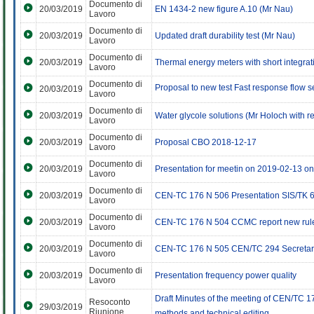
Documento di
20/03/2019
EN 1434-2 new figure A.10 (Mr Nau)
Lavoro
Documento di
20/03/2019
Updated draft durability test (Mr Nau)
Lavoro
Documento di
20/03/2019
Thermal energy meters with short integrat
Lavoro
Documento di
Proposal to new test Fast response flow s
20/03/2019
Lavoro
Documento di
20/03/2019
Water glycole solutions (Mr Holoch with 
Lavoro
Documento di
20/03/2019
Proposal CBO 2018-12-17
Lavoro
Documento di
20/03/2019
Presentation for meetin on 2019-02-13 on
Lavoro
Documento di
20/03/2019
CEN-TC 176 N 506 Presentation SIS/TK 
Lavoro
Documento di
20/03/2019
CEN-TC 176 N 504 CCMC report new rul
Lavoro
Documento di
20/03/2019
CEN-TC 176 N 505 CEN/TC 294 Secretary 
Lavoro
Documento di
20/03/2019
Presentation frequency power quality
Lavoro
Draft Minutes of the meeting of CEN/TC 1
Resoconto
29/03/2019
Riunione
methods and technical editing