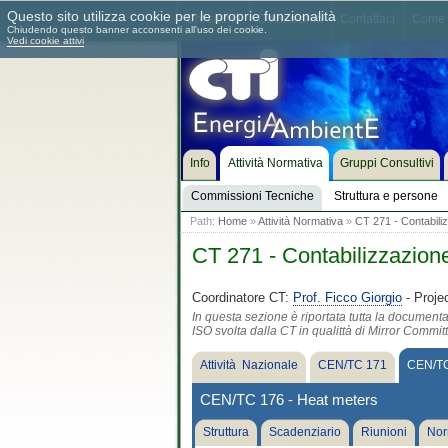
Questo sito utilizza cookie per le proprie funzionalità
Chi siamo
Dove siamo
Contattaci
Come 
Chiudendo questo banner acconsenti all'uso dei cookie.
Vedi cookie attivi
Info
Attività Normativa
Gruppi Consultivi
Commissioni Tecniche
Struttura e persone
Path:
Home
»
Attività Normativa
»
CT 271 - Contabiliz
CT 271 - Contabilizzazione
Coordinatore CT:
Prof. Ficco Giorgio
- Proje
In questa sezione è riportata tutta la document
ISO svolta dalla CT in qualittà di Mirror Commit
Attività Nazionale
CEN/TC 171
CEN/TC
CEN/TC 176 - Heat meters
Struttura
Scadenziario
Riunioni
Nor