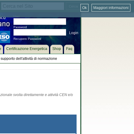
Ok
Maggiori informazioni
User
Password
Recupero Password
e
Certificazione Energetica
Shop
Faq
supporto dell'attività di normazione
zionale svolta direttamente e attività CEN e/o