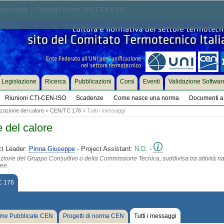
associarsi
Catalogo Norme UNI, CEN e ISO
Legislazione
Ricerca
Pubblicazioni
Corsi
Eventi
Validazione Softwar
Riunioni CTI-CEN-ISO
Scadenze
Come nasce una norma
Documenti a 
zazione del calore
»
CEN/TC 176
» Tutti i messaggi
 del calore
ct Leader:
Pinna Giuseppe
- Project Assistant:
N.D.
-
azione del Gruppo Consultivo o della Commissione Tecnica, suddivisa tra attività na
tee.
 176
me Pubblicate CEN
Progetti di norma CEN
Tutti i messaggi