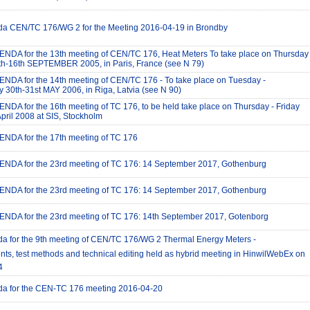
da CEN/TC 176/WG 2 for the Meeting 2016-04-19 in Brondby
DA for the 13th meeting of CEN/TC 176, Heat Meters To take place on Thursday
5th-16th SEPTEMBER 2005, in Paris, France (see N 79)
DA for the 14th meeting of CEN/TC 176 - To take place on Tuesday -
30th-31st MAY 2006, in Riga, Latvia (see N 90)
DA for the 16th meeting of TC 176, to be held take place on Thursday - Friday
pril 2008 at SIS, Stockholm
DA for the 17th meeting of TC 176
DA for the 23rd meeting of TC 176: 14 September 2017, Gothenburg
DA for the 23rd meeting of TC 176: 14 September 2017, Gothenburg
DA for the 23rd meeting of TC 176: 14th September 2017, Gotenborg
da for the 9th meeting of CEN/TC 176/WG 2 Thermal Energy Meters -
ts, test methods and technical editing held as hybrid meeting in HinwilWebEx on
4
da for the CEN-TC 176 meeting 2016-04-20