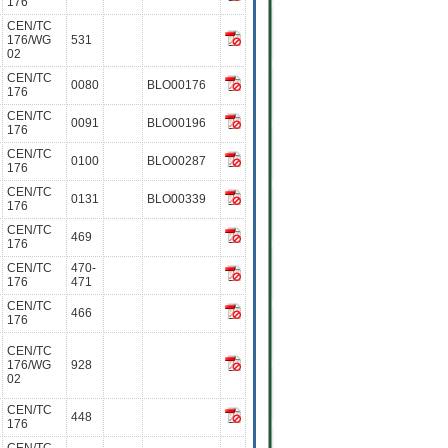
176
CEN/TC
176/WG
531
02
CEN/TC
0080
BLO00176
176
CEN/TC
0091
BLO00196
176
CEN/TC
0100
BLO00287
176
CEN/TC
0131
BLO00339
176
CEN/TC
469
176
CEN/TC
470-
176
471
CEN/TC
466
176
CEN/TC
176/WG
928
02
CEN/TC
448
176