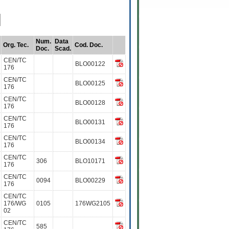
Num.
Data
Org. Tec.
Cod. Doc.
Doc.
Scad.
CEN/TC
BLO00122
176
CEN/TC
BLO00125
176
CEN/TC
BLO00128
176
CEN/TC
BLO00131
176
CEN/TC
BLO00134
176
CEN/TC
306
BLO10171
176
CEN/TC
0094
BLO00229
176
CEN/TC
176/WG
0105
176WG2105
02
CEN/TC
585