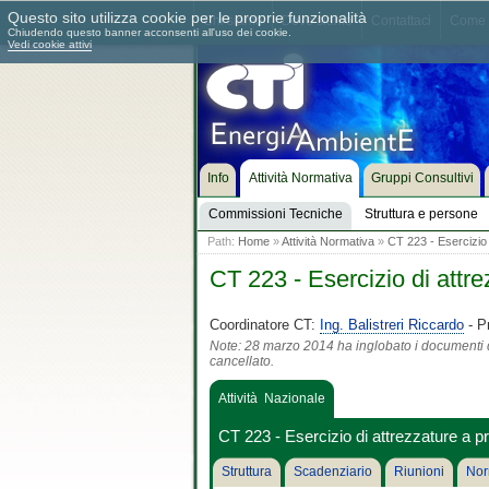
Questo sito utilizza cookie per le proprie funzionalità
Chi siamo
Dove siamo
Contattaci
Come 
Chiudendo questo banner acconsenti all'uso dei cookie.
Vedi cookie attivi
Info
Attività Normativa
Gruppi Consultivi
Commissioni Tecniche
Struttura e persone
Path:
Home
»
Attività Normativa
»
CT 223 - Esercizio 
CT 223 - Esercizio di attr
Coordinatore CT:
Ing. Balistreri Riccardo
- P
Note: 28 marzo 2014 ha inglobato i documenti del
cancellato.
Attività Nazionale
CT 223 - Esercizio di attrezzature a p
Struttura
Scadenziario
Riunioni
Nor