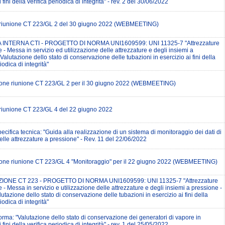
 fini della verifica periodica di integrità" - rev. 2 del 30/06/2022
 riunione CT 223/GL 2 del 30 giugno 2022 (WEBMEETING)
 INTERNA CTI - PROGETTO DI NORMA UNI1609599: UNI 11325-7 "Attrezzature
 - Messa in servizio ed utilizzazione delle attrezzature e degli insiemi a
Valutazione dello stato di conservazione delle tubazioni in esercizio ai fini della
iodica di integrità"
ne riunione CT 223/GL 2 per il 30 giugno 2022 (WEBMEETING)
 riunione CT 223/GL 4 del 22 giugno 2022
ecifica tecnica: "Guida alla realizzazione di un sistema di monitoraggio dei dati di
elle attrezzature a pressione" - Rev. 11 del 22/06/2022
ne riunione CT 223/GL 4 "Monitoraggio" per il 22 giugno 2022 (WEBMEETING)
ONE CT 223 - PROGETTO DI NORMA UNI1609599: UNI 11325-7 "Attrezzature
 - Messa in servizio e utilizzazione delle attrezzature e degli insiemi a pressione -
lutazione dello stato di conservazione delle tubazioni in esercizio ai fini della
iodica di integrità"
rma: "Valutazione dello stato di conservazione dei generatori di vapore in
 fini della verifica periodica di integrità" - rev. 1 del 25/05/2022