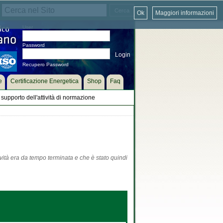
Ok
Maggiori informazioni
User
Password
Recupero Password
e
Certificazione Energetica
Shop
Faq
supporto dell'attività di normazione
ività era da tempo terminata e che è stato quindi