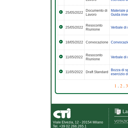
Documento di
Materiale p
25/05/2022
Lavoro
Guida inve
Resoconto
25/05/2022
Verbale di
Riunione
18/05/2022
Convocazione
Convocazi
Resoconto
11/05/2022
Verbale di
Riunione
Bozza di sp
11/05/2022
Draft Standard
esercizio d
1
.
2
.
3
La
VOTAZI
Viale Elvezia, 12 - 20154 Milano
Tel. +39 02 266.265.1