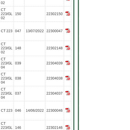
02
CT
223/GL
150
22302150
02
CT 223
047
13/07/2022
22300047
CT
223/GL
148
22302148
02
CT
223/GL
039
22304039
04
CT
223/GL
038
22304038
04
CT
223/GL
037
22304037
04
CT 223
046
14/06/2022
22300046
CT
223/GL
146
22302146