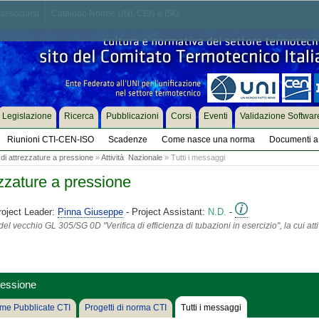
associarsi
Catalogo Norme UNI, CEN e ISO
Legislazione
Ricerca
Pubblicazioni
Corsi
Eventi
Validazione Softwar
Riunioni CTI-CEN-ISO
Scadenze
Come nasce una norma
Documenti a 
di attrezzature a pressione
»
Attività Nazionale
» Tutti i messaggi
ezzature a pressione
roject Leader:
Pinna Giuseppe
- Project Assistant:
N.D.
-
 vecchio GL 305/SG 0D "Verifica di efficienza di tubazioni in esercizio", la cui att
ressione
me Pubblicate CTI
Progetti di norma CTI
Tutti i messaggi