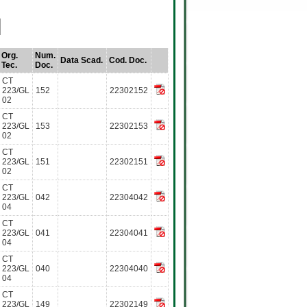
Org.
Num.
Data Scad.
Cod. Doc.
Tec.
Doc.
CT
223/GL
152
22302152
02
CT
223/GL
153
22302153
02
CT
223/GL
151
22302151
02
CT
223/GL
042
22304042
04
CT
223/GL
041
22304041
04
CT
223/GL
040
22304040
04
CT
223/GL
149
22302149