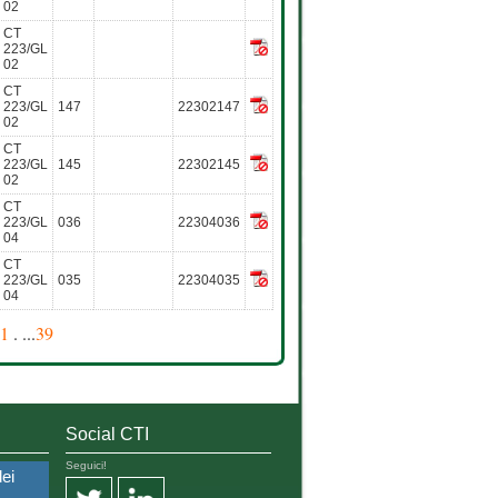
02
CT
223/GL
02
CT
223/GL
147
22302147
02
CT
223/GL
145
22302145
02
CT
223/GL
036
22304036
04
CT
223/GL
035
22304035
04
1
. ...
39
Social CTI
Seguici!
dei