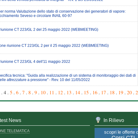
er norma Valutazione dello stato di conservazione dei generatori di vapore:
cchiamento Seveso e circolare INAIL 60-97
 riunione CT 223/GL 2 del 25 maggio 2022 (WEBMEETING)
one riunione CT 223/GL 2 per il 25 maggio 2022 (WEBMEETING)
 riunione CT 223/GL 4 dell'11 maggio 2022
ecifica tecnica: "Guida alla realizzazione di un sistema di monitoraggio dei dati di
elle attrezzature a pressione" - Rev. 10 del 11/05/2022
. 4 .
5
.
6
.
7
.
8
.
9
.
10
.
11
.
12
.
13
.
14
.
15
.
16
.
17
.
18
.
19
.
20
.
2
test News
In Rilievo
ONE TELEMATICA
scopri le offerte 
Corsi CTI