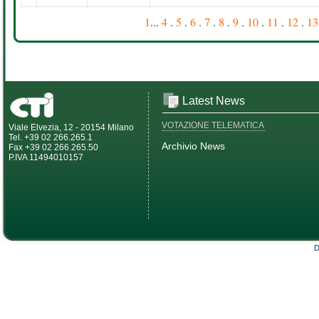
1
...
4
.
5
.
6
.
7
.
8
.
9
.
10
.
11
.
12
.
13
Latest News
VOTAZIONE TELEMATICA
Viale Elvezia, 12 - 20154 Milano
Tel. +39 02 266.265.1
Archivio News
Fax +39 02 266.265.50
P.IVA 11494010157
D