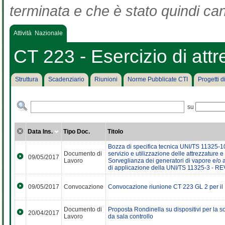
terminata e che è stato quindi can
Attività Nazionale
CT 223 - Esercizio di att
Struttura
Scadenziario
Riunioni
Norme Pubblicate CTI
Progetti 
su
Data Ins.
Tipo Doc.
Titolo
Bozza di specifica tecnica UNI/TS 11325-10
Documento di
servizio e utilizzazione delle attrezzature e
09/05/2017
Lavoro
Sorveglianza dei generatori di vapore e/o 
di applicazione della UNI/TS 11325-3 - R
09/05/2017
Convocazione
Convocazione riunione CT 223 GL 2 per il
Documento di
Proposta Rondinella su dispositivi per la 
20/04/2017
Lavoro
da sala controllo