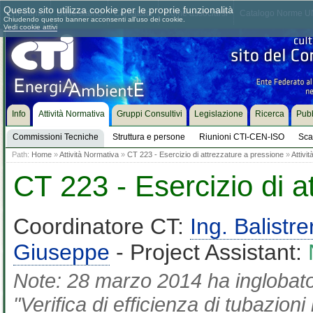
Questo sito utilizza cookie per le proprie funzionalità
Chi siamo
Dove siamo
Contattaci
Come associarsi
Catalogo Norme UN
Chiudendo questo banner acconsenti all'uso dei cookie.
Vedi cookie attivi
Info
Attività Normativa
Gruppi Consultivi
Legislazione
Ricerca
Pubb
Commissioni Tecniche
Struttura e persone
Riunioni CTI-CEN-ISO
Sca
Path:
Home
»
Attività Normativa
»
CT 223 - Esercizio di attrezzature a pressione
»
Attivi
CT 223 - Esercizio di a
Coordinatore CT:
Ing. Balistre
Giuseppe
- Project Assistant:
Note: 28 marzo 2014 ha inglobat
"Verifica di efficienza di tubazioni