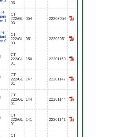
v. 2
03
lle
CT
ioni
222/GL
054
22203054
v. 1
03
lle
CT
ioni
222/GL
051
22203051
v. 0
03
CT
i
222/GL
150
22201150
01
CT
i
222/GL
147
22201147
01
CT
i
222/GL
144
22201144
01
CT
i
222/GL
141
22201141
01
CT