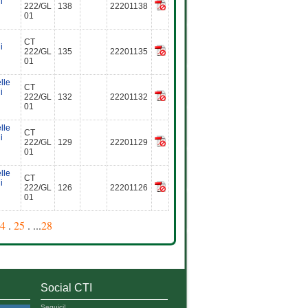
i
222/GL
138
22201138
01
CT
i
222/GL
135
22201135
01
lle
CT
i
222/GL
132
22201132
01
lle
CT
i
222/GL
129
22201129
01
lle
CT
i
222/GL
126
22201126
01
4
.
25
. ...
28
Social CTI
Seguici!