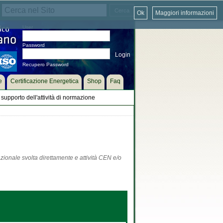
Ok
Maggiori informazioni
User
Password
Recupero Password
e
Certificazione Energetica
Shop
Faq
supporto dell'attività di normazione
zionale svolta direttamente e attività CEN e/o