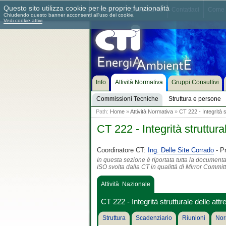
Questo sito utilizza cookie per le proprie funzionalità
Chi siamo
Dove siamo
Contattaci
Come 
Chiudendo questo banner acconsenti all'uso dei cookie.
Vedi cookie attivi
Info
Attività Normativa
Gruppi Consultivi
Commissioni Tecniche
Struttura e persone
Path:
Home
»
Attività Normativa
»
CT 222 - Integrità s
CT 222 - Integrità struttur
Coordinatore CT:
Ing. Delle Site Corrado
- Pr
In questa sezione è riportata tutta la document
ISO svolta dalla CT in qualittà di Mirror Commit
Attività Nazionale
CT 222 - Integrità strutturale delle att
Struttura
Scadenziario
Riunioni
Nor