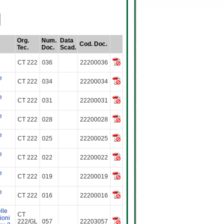
Org.
Num.
Data
Cod. Doc.
Tec.
Doc.
Scad.
CT 222
036
22200036
e
CT 222
034
22200034
e
CT 222
031
22200031
e
CT 222
028
22200028
e
CT 222
025
22200025
e
CT 222
022
22200022
e
CT 222
019
22200019
e
CT 222
016
22200016
lle
CT
ioni
222/GL
057
22203057