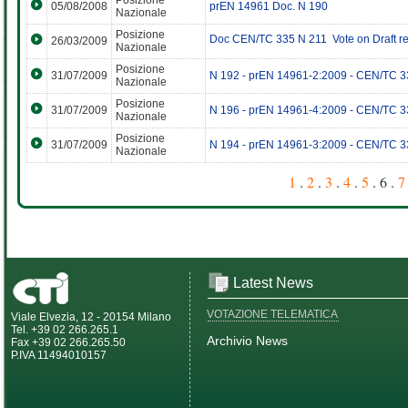
Posizione
05/08/2008
prEN 14961 Doc. N 190
Nazionale
Posizione
Doc CEN/TC 335 N 211  Vote on Draft r
26/03/2009
Nazionale
Posizione
31/07/2009
N 192 - prEN 14961-2:2009 - CEN/TC 
Nazionale
Posizione
31/07/2009
N 196 - prEN 14961-4:2009 - CEN/TC 
Nazionale
Posizione
31/07/2009
N 194 - prEN 14961-3:2009 - CEN/TC 
Nazionale
1
.
2
.
3
.
4
.
5
. 6 .
7
Latest News
VOTAZIONE TELEMATICA
Viale Elvezia, 12 - 20154 Milano
Tel. +39 02 266.265.1
Archivio News
Fax +39 02 266.265.50
P.IVA 11494010157