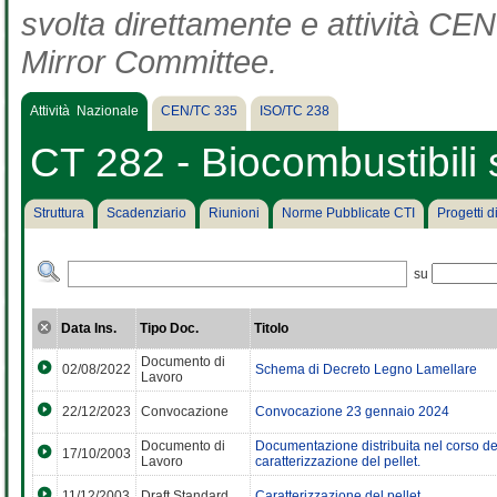
svolta direttamente e attività CEN 
Mirror Committee.
Attività Nazionale
CEN/TC 335
ISO/TC 238
CT 282 - Biocombustibili s
Struttura
Scadenziario
Riunioni
Norme Pubblicate CTI
Progetti 
su
Data Ins.
Tipo Doc.
Titolo
Documento di
02/08/2022
Schema di Decreto Legno Lamellare
Lavoro
22/12/2023
Convocazione
Convocazione 23 gennaio 2024
Documento di
Documentazione distribuita nel corso del
17/10/2003
Lavoro
caratterizzazione del pellet.
11/12/2003
Draft Standard
Caratterizzazione del pellet