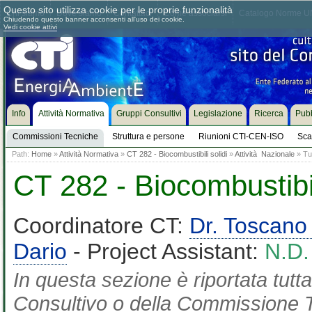
Questo sito utilizza cookie per le proprie funzionalità
Chi siamo
Dove siamo
Contattaci
Come associarsi
Catalogo Norme UN
Chiudendo questo banner acconsenti all'uso dei cookie.
Vedi cookie attivi
Info
Attività Normativa
Gruppi Consultivi
Legislazione
Ricerca
Pubb
Commissioni Tecniche
Struttura e persone
Riunioni CTI-CEN-ISO
Sca
Path:
Home
»
Attività Normativa
»
CT 282 - Biocombustibili solidi
»
Attività Nazionale
» Tut
CT 282 - Biocombustibil
Coordinatore CT:
Dr. Toscano
Dario
- Project Assistant:
N.D.
In questa sezione è riportata tut
Consultivo o della Commissione Te