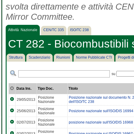
svolta direttamente e attività CEN 
Mirror Committee.
Attività Nazionale
CEN/TC 335
ISO/TC 238
CT 282 - Biocombustibili s
Struttura
Scadenziario
Riunioni
Norme Pubblicate CTI
Progetti 
su
Data Ins.
Tipo Doc.
Titolo
Posizione
Posizione nazionale sul documento N. 
29/05/2013
Nazionale
dell'ISO/TC 238
Posizione
25/06/2013
Posizione nazionale sull'ISO/DIS 16994
Nazionale
Posizione
02/07/2013
posizione nazionale sull'ISO/DIS 16968
Nazionale
Posizione
02/07/2013
Posizione nazionale sul ISO/DIS 16967 