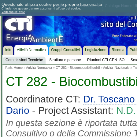
Questo sito utilizza cookie per le proprie funzionalità
Chi siamo
Dove siamo
Contattaci
Come associarsi
Catalogo Norme UN
Chiudendo questo banner acconsenti all'uso dei cookie.
Vedi cookie attivi
Info
Attività Normativa
Gruppi Consultivi
Legislazione
Ricerca
Pubb
Commissioni Tecniche
Struttura e persone
Riunioni CTI-CEN-ISO
Sca
Path:
Home
»
Attività Normativa
»
CT 282 - Biocombustibili solidi
»
Attività Nazionale
» Tut
CT 282 - Biocombustibil
Coordinatore CT:
Dr. Toscano
Dario
- Project Assistant:
N.D.
In questa sezione è riportata tut
Consultivo o della Commissione Te